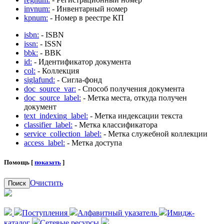
invnum:
- Инвентарный номер
kpnum:
- Номер в реестре КП
isbn:
- ISBN
issn:
- ISSN
bbk:
- BBK
id:
- Идентификатор документа
col:
- Коллекция
siglafund:
- Сигла-фонд
doc_source_var:
- Способ получения документа
doc_source_label:
- Метка места, откуда получен
документ
text_indexing_label:
- Метка индексации текста
classifier_label:
- Метка классификатора
service_collection_label:
- Метка служебной коллекции
access_label:
- Метка доступа
Помощь [
показать
]
Очистить
Поиск
Поступления
Алфавитный указатель
Имидж-
каталог
Сетевые ресурсы