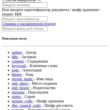
Или введите идентификатор документа / шифр хранения /
индекс ББК
Справка о расширенном поиске
Поисковые поля:
author:
- Автор
title:
- Заглавие
content:
- Содержание
keyword:
- Ключевые слова
note:
- Аннотация
theme:
- Тема
person_name:
- Имя лица
pub_place:
- Место издания
pub_house:
- Издательство
persona:
- Персоналия
series:
- Серия
storage_code:
- Шифр хранения
diss_council_code:
- Шифр диссовета
regnum:
- Регистрационный номер