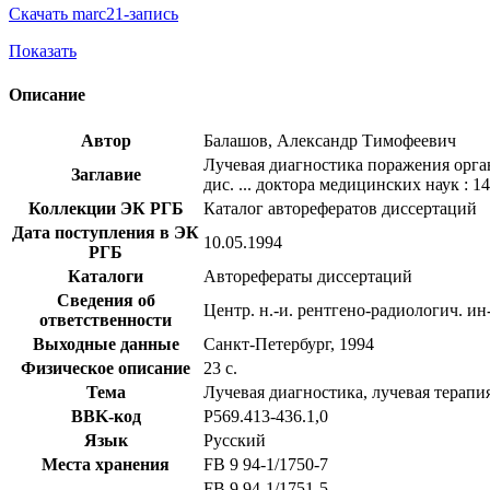
Скачать marc21-запись
Показать
Описание
Автор
Балашов, Александр Тимофеевич
Лучевая диагностика поражения орга
Заглавие
дис. ... доктора медицинских наук : 14
Коллекции ЭК РГБ
Каталог авторефератов диссертаций
Дата поступления в ЭК
10.05.1994
РГБ
Каталоги
Авторефераты диссертаций
Сведения об
Центр. н.-и. рентгено-радиологич. ин
ответственности
Выходные данные
Санкт-Петербург, 1994
Физическое описание
23 с.
Тема
Лучевая диагностика, лучевая терапи
BBK-код
Р569.413-436.1,0
Язык
Русский
Места хранения
FB 9 94-1/1750-7
FB 9 94-1/1751-5