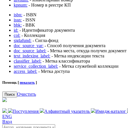
kpnum:
- Номер в реестре КП
isbn:
- ISBN
issn:
- ISSN
bbk:
- BBK
id:
- Идентификатор документа
col:
- Коллекция
siglafund:
- Сигла-фонд
doc_source_var:
- Способ получения документа
doc_source_label:
- Метка места, откуда получен документ
text_indexing_label:
- Метка индексации текста
classifier_label:
- Метка классификатора
service_collection_label:
- Метка служебной коллекции
access_label:
- Метка доступа
Помощь [
показать
]
Очистить
Поиск
Поступления
Алфавитный указатель
Имидж-каталог
ENG
Вход