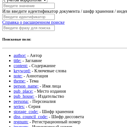
Или введите идентификатор документа / шифр хранения / инд
Справка о расширенном поиске
Поисковые поля:
author:
- Автор
title:
- Заглавие
content:
- Содержание
keyword:
- Ключевые слова
note:
- Аннотация
theme:
- Тема
person_name:
- Имя лица
pub_place:
- Место издания
pub_house:
- Издательство
persona:
- Персоналия
series:
- Серия
storage_code:
- Шифр хранения
diss_council_code:
- Шифр диссовета
regnum:
- Регистрационный номер
invnum:
- Инвентарный номер