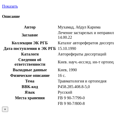
Показать
Описание
Автор
Мухамад, Абдул Карима
Лечение застарелых и неправиль
Заглавие
14.00.22
Коллекции ЭК РГБ
Каталог авторефератов диссерт
Дата поступления в ЭК РГБ
15.10.1990
Каталоги
Авторефераты диссертаций
Сведения об
Киев. науч.-исслед. ин-т ортоп
ответственности
Выходные данные
Киев, 1990
Физическое описание
16 с.
Тема
Травматология и ортопедия
BBK-код
Р458.285.408.8-5,0
Язык
Русский
Места хранения
FB 9 90-7/799-0
FB 9 90-7/800-8
×