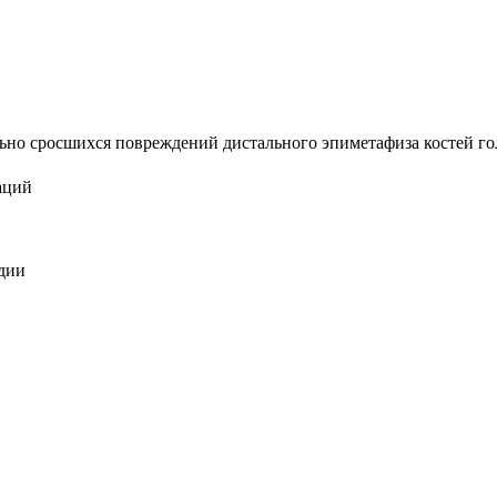
но сросшихся повреждений дистального эпиметафиза костей голен
аций
едии