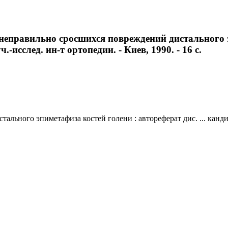
еправильно сросшихся повреждений дистального эп
-исслед. ин-т ортопедии. - Киев, 1990. - 16 с.
ьного эпиметафиза костей голени : автореферат дис. ... кандида