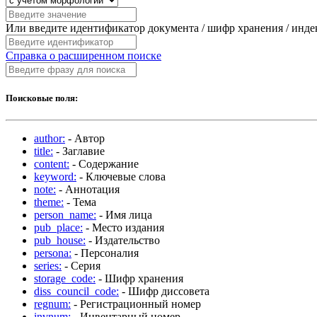
Или введите идентификатор документа / шифр хранения / инд
Справка о расширенном поиске
Поисковые поля:
author:
- Автор
title:
- Заглавие
content:
- Содержание
keyword:
- Ключевые слова
note:
- Аннотация
theme:
- Тема
person_name:
- Имя лица
pub_place:
- Место издания
pub_house:
- Издательство
persona:
- Персоналия
series:
- Серия
storage_code:
- Шифр хранения
diss_council_code:
- Шифр диссовета
regnum:
- Регистрационный номер
invnum:
- Инвентарный номер