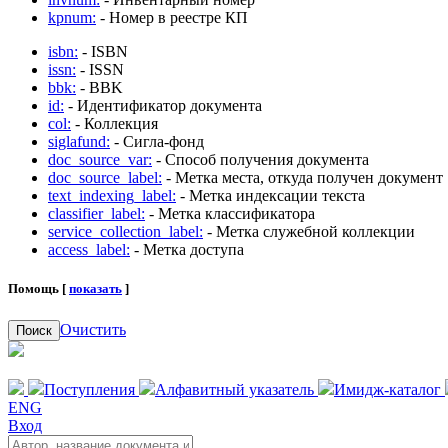
kpnum:
- Номер в реестре КП
isbn:
- ISBN
issn:
- ISSN
bbk:
- BBK
id:
- Идентификатор документа
col:
- Коллекция
siglafund:
- Сигла-фонд
doc_source_var:
- Способ получения документа
doc_source_label:
- Метка места, откуда получен документ
text_indexing_label:
- Метка индексации текста
classifier_label:
- Метка классификатора
service_collection_label:
- Метка служебной коллекции
access_label:
- Метка доступа
Помощь [
показать
]
Очистить
Поиск
Поступления
Алфавитный указатель
Имидж-каталог
ENG
Вход