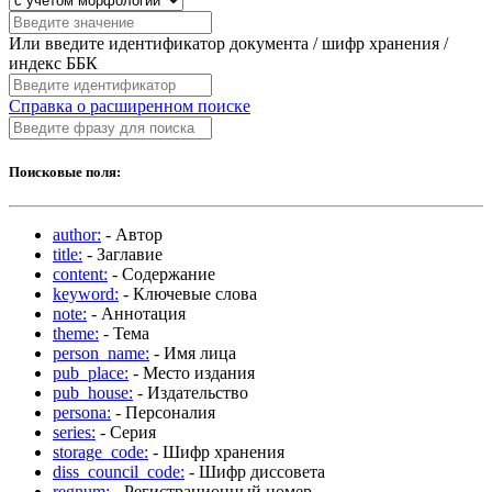
Или введите идентификатор документа / шифр хранения /
индекс ББК
Справка о расширенном поиске
Поисковые поля:
author:
- Автор
title:
- Заглавие
content:
- Содержание
keyword:
- Ключевые слова
note:
- Аннотация
theme:
- Тема
person_name:
- Имя лица
pub_place:
- Место издания
pub_house:
- Издательство
persona:
- Персоналия
series:
- Серия
storage_code:
- Шифр хранения
diss_council_code:
- Шифр диссовета
regnum:
- Регистрационный номер