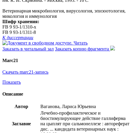
им. К. И. Скрябина. - Москва, 1993. - 16 с.
Ветеринарная микробиология, вирусология, эпизоотология,
микология и иммунология
Шифр хранения:
FB 9 93-1/1310-x
FB 9 93-1/1311-8
К диссертации
Читать
Заказать в читальный зал
Заказать копию фрагмента
Marc21
Скачать marc21-запись
Показать
Описание
Автор
Ваганова, Лариса Юрьевна
Лечебно-профилактическое и
биостимулирующее действие галлиферма
Заглавие
на цыплят при сальмонеллезе : автореферат
дис. ... кандидата ветеринарных наук :