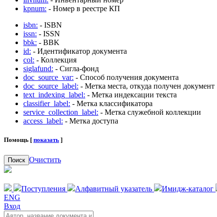
kpnum:
- Номер в реестре КП
isbn:
- ISBN
issn:
- ISSN
bbk:
- BBK
id:
- Идентификатор документа
col:
- Коллекция
siglafund:
- Сигла-фонд
doc_source_var:
- Способ получения документа
doc_source_label:
- Метка места, откуда получен документ
text_indexing_label:
- Метка индексации текста
classifier_label:
- Метка классификатора
service_collection_label:
- Метка служебной коллекции
access_label:
- Метка доступа
Помощь [
показать
]
Очистить
Поиск
Поступления
Алфавитный указатель
Имидж-каталог
ENG
Вход