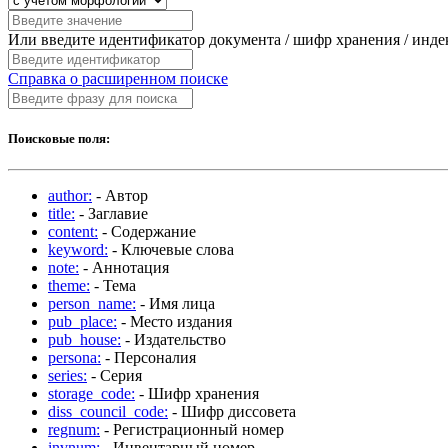
Или введите идентификатор документа / шифр хранения / инд
Справка о расширенном поиске
Поисковые поля:
author:
- Автор
title:
- Заглавие
content:
- Содержание
keyword:
- Ключевые слова
note:
- Аннотация
theme:
- Тема
person_name:
- Имя лица
pub_place:
- Место издания
pub_house:
- Издательство
persona:
- Персоналия
series:
- Серия
storage_code:
- Шифр хранения
diss_council_code:
- Шифр диссовета
regnum:
- Регистрационный номер
invnum:
- Инвентарный номер