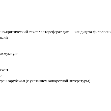
-критический текст : автореферат дис. ... кандидата филологиче
таций
Махмумкули
бежья
0
стран зарубежья (с указанием конкретной литературы)