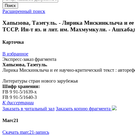
Поиск
Расширенный поиск
Хапызова, Тазегуль. - Лирика Мискинклыча и ее н
ТССР. Ин-т яз. и лит. им. Махмумкули. - Ашхабад, 
Карточка
В избранное
Экспресс-заказ фрагмента
Хапызова, Тазегуль.
Лирика Мискинклыча и ее научно-критический текст : авторефера
Литературы стран нового зарубежья
Шифр хранения:
FB 9 91-5/1639-x
FB 9 91-5/1640-3
К диссертации
Заказать в читальный зал
Заказать копию фрагмента
Marc21
Скачать marc21-запись