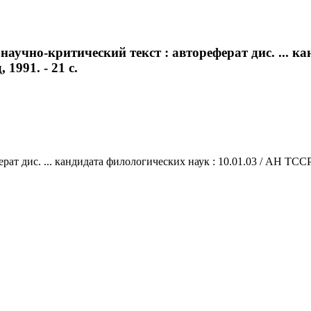
аучно-критический текст : автореферат дис. ... ка
1991. - 21 с.
т дис. ... кандидата филологических наук : 10.01.03 / АН ТССР. 