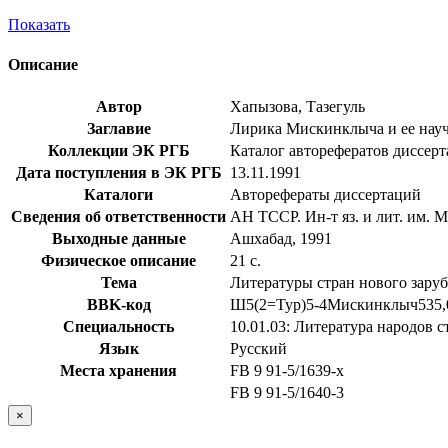
Показать
Описание
Автор
Хапызова, Тазегуль
Заглавие
Лирика Мискинклыча и ее научно
Коллекции ЭК РГБ
Каталог авторефератов диссер
Дата поступления в ЭК РГБ
13.11.1991
Каталоги
Авторефераты диссертаций
Сведения об ответственности
АН ТССР. Ин-т яз. и лит. им. 
Выходные данные
Ашхабад, 1991
Физическое описание
21 с.
Тема
Литературы стран нового зару
BBK-код
Ш5(2=Тур)5-4Мискинклыч535,
Специальность
10.01.03: Литература народов 
Язык
Русский
Места хранения
FB 9 91-5/1639-x
FB 9 91-5/1640-3
×