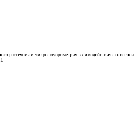
го рассеяния и микрофлуориметрия взаимодействия фотосенсибил
21