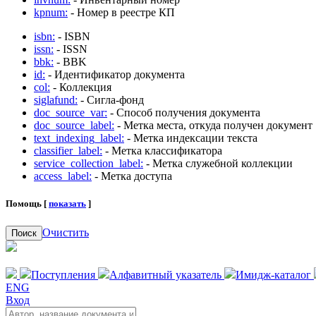
kpnum:
- Номер в реестре КП
isbn:
- ISBN
issn:
- ISSN
bbk:
- BBK
id:
- Идентификатор документа
col:
- Коллекция
siglafund:
- Сигла-фонд
doc_source_var:
- Способ получения документа
doc_source_label:
- Метка места, откуда получен документ
text_indexing_label:
- Метка индексации текста
classifier_label:
- Метка классификатора
service_collection_label:
- Метка служебной коллекции
access_label:
- Метка доступа
Помощь [
показать
]
Очистить
Поиск
Поступления
Алфавитный указатель
Имидж-каталог
ENG
Вход