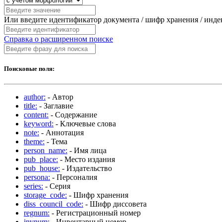
Или введите идентификатор документа / шифр хранения / инд
Справка о расширенном поиске
Поисковые поля:
author:
- Автор
title:
- Заглавие
content:
- Содержание
keyword:
- Ключевые слова
note:
- Аннотация
theme:
- Тема
person_name:
- Имя лица
pub_place:
- Место издания
pub_house:
- Издательство
persona:
- Персоналия
series:
- Серия
storage_code:
- Шифр хранения
diss_council_code:
- Шифр диссовета
regnum:
- Регистрационный номер
invnum:
- Инвентарный номер