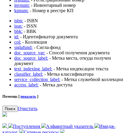
invnum:
- Инвентарный номер
kpnum:
- Номер в реестре КП
isbn:
- ISBN
issn:
- ISSN
bbk:
- BBK
id:
- Идентификатор документа
col:
- Коллекция
siglafund:
- Сигла-фонд
doc_source_var:
- Способ получения документа
doc_source_label:
- Метка места, откуда получен
документ
text_indexing_label:
- Метка индексации текста
classifier_label:
- Метка классификатора
service_collection_label:
- Метка служебной коллекции
access_label:
- Метка доступа
Помощь [
показать
]
Очистить
Поиск
Поступления
Алфавитный указатель
Имидж-
каталог
Сетевые ресурсы