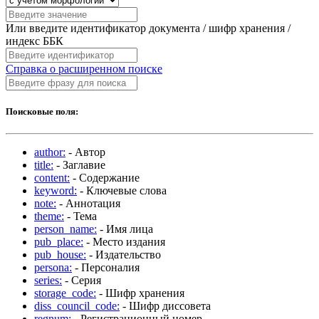
Или введите идентификатор документа / шифр хранения /
индекс ББК
Справка о расширенном поиске
Поисковые поля:
author:
- Автор
title:
- Заглавие
content:
- Содержание
keyword:
- Ключевые слова
note:
- Аннотация
theme:
- Тема
person_name:
- Имя лица
pub_place:
- Место издания
pub_house:
- Издательство
persona:
- Персоналия
series:
- Серия
storage_code:
- Шифр хранения
diss_council_code:
- Шифр диссовета
regnum:
- Регистрационный номер