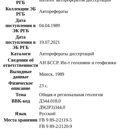
РГБ
Коллекции ЭБ
Авторефераты
РГБ
Дата
поступления в
04.04.1989
ЭК РГБ
Дата
поступления в
19.07.2021
ЭБ РГБ
Каталоги
Авторефераты диссертаций
Сведения об
АН БССР. Ин-т геохимии и геофизики
ответственности
Выходные
Минск, 1989
данные
Физическое
23 с.
описание
Тема
Общая и региональная геология
BBK-код
Д344.018,0
Д9(2Р3)344,0
Язык
Русский
Места хранения
FB 9 89-2/2119-5
FB 9 89-2/2120-9