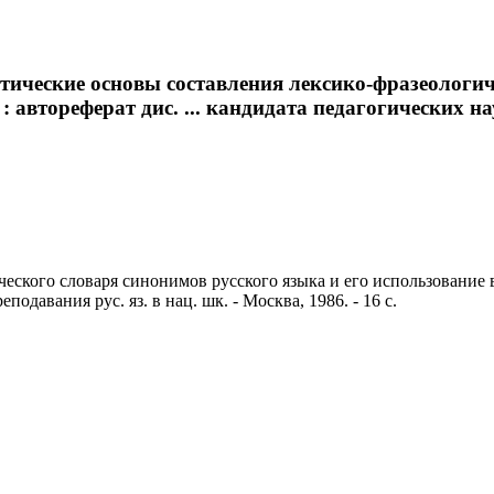
ические основы составления лексико-фразеологич
 автореферат дис. ... кандидата педагогических 
ского словаря синонимов русского языка и его использование в 
давания рус. яз. в нац. шк. - Москва, 1986. - 16 с.