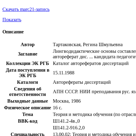
Скачать marc21-запись
Показать
Описание
Автор
Тартаковская, Регина Шмульевна
Лингводидактические основы составлен
Заглавие
автореферат дис. ... кандидата педагоги
Коллекции ЭК РГБ
Каталог авторефератов диссертаций
Дата поступления в
15.11.1988
ЭК РГБ
Каталоги
Авторефераты диссертаций
Сведения об
АПН СССР. НИИ преподавания рус. яз.
ответственности
Выходные данные
Москва, 1986
Физическое описание
16 с.
Тема
Теория и методика обучения (по отрасл
BBK-код
Ш141.2-4в.,0
Ш141.2-916.2,0
Специальность
13.00.02: Теория и методика обучения 