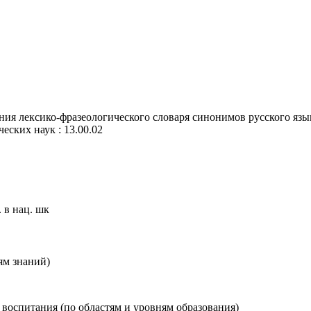
ия лексико-фразеологического словаря синонимов русского язык
ческих наук : 13.00.02
 в нац. шк
ям знаний)
и воспитания (по областям и уровням образования)