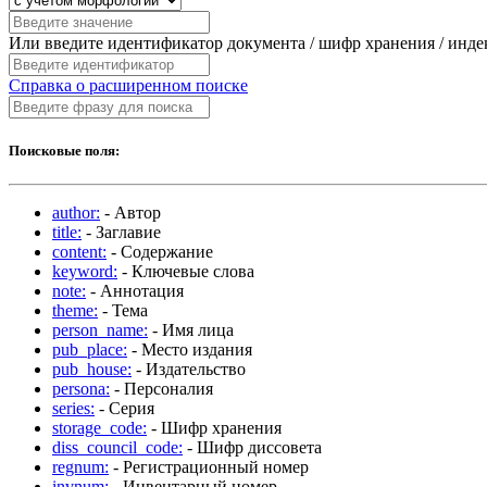
Или введите идентификатор документа / шифр хранения / инд
Справка о расширенном поиске
Поисковые поля:
author:
- Автор
title:
- Заглавие
content:
- Содержание
keyword:
- Ключевые слова
note:
- Аннотация
theme:
- Тема
person_name:
- Имя лица
pub_place:
- Место издания
pub_house:
- Издательство
persona:
- Персоналия
series:
- Серия
storage_code:
- Шифр хранения
diss_council_code:
- Шифр диссовета
regnum:
- Регистрационный номер
invnum:
- Инвентарный номер