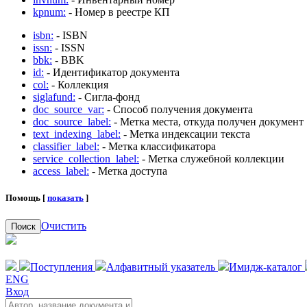
kpnum:
- Номер в реестре КП
isbn:
- ISBN
issn:
- ISSN
bbk:
- BBK
id:
- Идентификатор документа
col:
- Коллекция
siglafund:
- Сигла-фонд
doc_source_var:
- Способ получения документа
doc_source_label:
- Метка места, откуда получен документ
text_indexing_label:
- Метка индексации текста
classifier_label:
- Метка классификатора
service_collection_label:
- Метка служебной коллекции
access_label:
- Метка доступа
Помощь [
показать
]
Очистить
Поиск
Поступления
Алфавитный указатель
Имидж-каталог
ENG
Вход