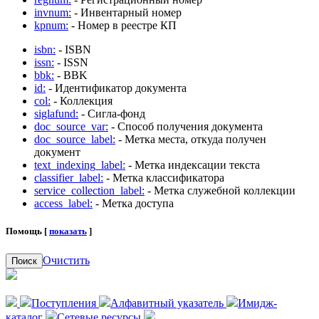
invnum:
- Инвентарный номер
kpnum:
- Номер в реестре КП
isbn:
- ISBN
issn:
- ISSN
bbk:
- BBK
id:
- Идентификатор документа
col:
- Коллекция
siglafund:
- Сигла-фонд
doc_source_var:
- Способ получения документа
doc_source_label:
- Метка места, откуда получен
документ
text_indexing_label:
- Метка индексации текста
classifier_label:
- Метка классификатора
service_collection_label:
- Метка служебной коллекции
access_label:
- Метка доступа
Помощь [
показать
]
Очистить
Поиск
Поступления
Алфавитный указатель
Имидж-
каталог
Сетевые ресурсы