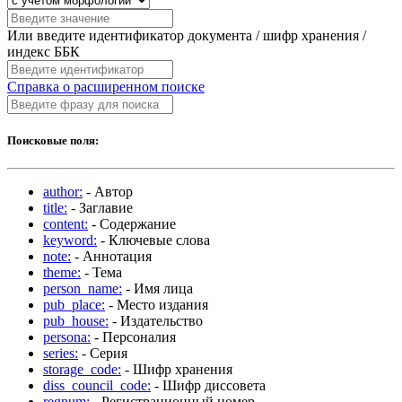
Или введите идентификатор документа / шифр хранения /
индекс ББК
Справка о расширенном поиске
Поисковые поля:
author:
- Автор
title:
- Заглавие
content:
- Содержание
keyword:
- Ключевые слова
note:
- Аннотация
theme:
- Тема
person_name:
- Имя лица
pub_place:
- Место издания
pub_house:
- Издательство
persona:
- Персоналия
series:
- Серия
storage_code:
- Шифр хранения
diss_council_code:
- Шифр диссовета
regnum:
- Регистрационный номер