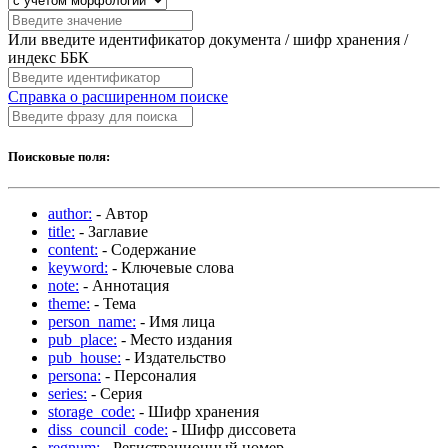
Или введите идентификатор документа / шифр хранения /
индекс ББК
Справка о расширенном поиске
Поисковые поля:
author:
- Автор
title:
- Заглавие
content:
- Содержание
keyword:
- Ключевые слова
note:
- Аннотация
theme:
- Тема
person_name:
- Имя лица
pub_place:
- Место издания
pub_house:
- Издательство
persona:
- Персоналия
series:
- Серия
storage_code:
- Шифр хранения
diss_council_code:
- Шифр диссовета
regnum:
- Регистрационный номер