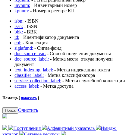
invnum:
- Инвентарный номер
kpnum:
- Номер в реестре КП
isbn:
- ISBN
issn:
- ISSN
bbk:
- BBK
id:
- Идентификатор документа
col:
- Коллекция
siglafund:
- Сигла-фонд
doc_source_var:
- Способ получения документа
doc_source_label:
- Метка места, откуда получен
документ
text_indexing_label:
- Метка индексации текста
classifier_label:
- Метка классификатора
service_collection_label:
- Метка служебной коллекции
access_label:
- Метка доступа
Помощь [
показать
]
Очистить
Поиск
Поступления
Алфавитный указатель
Имидж-
каталог
Сетевые ресурсы