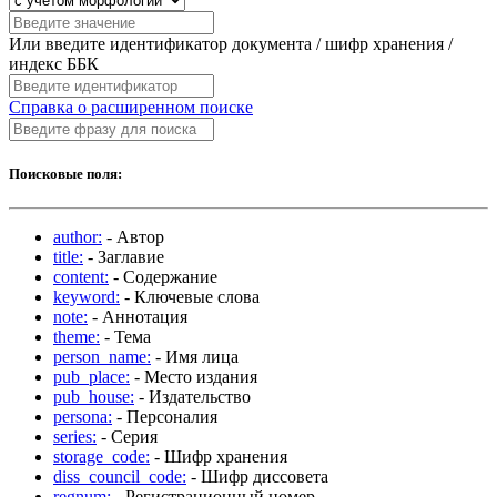
Или введите идентификатор документа / шифр хранения /
индекс ББК
Справка о расширенном поиске
Поисковые поля:
author:
- Автор
title:
- Заглавие
content:
- Содержание
keyword:
- Ключевые слова
note:
- Аннотация
theme:
- Тема
person_name:
- Имя лица
pub_place:
- Место издания
pub_house:
- Издательство
persona:
- Персоналия
series:
- Серия
storage_code:
- Шифр хранения
diss_council_code:
- Шифр диссовета
regnum:
- Регистрационный номер