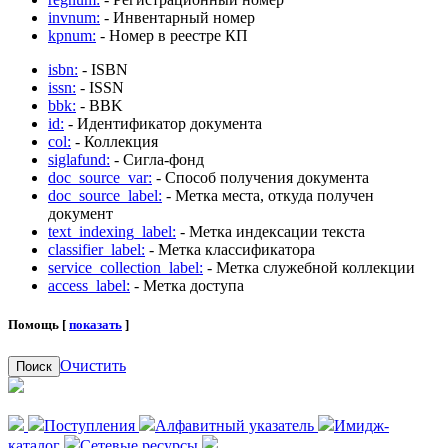
invnum:
- Инвентарный номер
kpnum:
- Номер в реестре КП
isbn:
- ISBN
issn:
- ISSN
bbk:
- BBK
id:
- Идентификатор документа
col:
- Коллекция
siglafund:
- Сигла-фонд
doc_source_var:
- Способ получения документа
doc_source_label:
- Метка места, откуда получен
документ
text_indexing_label:
- Метка индексации текста
classifier_label:
- Метка классификатора
service_collection_label:
- Метка служебной коллекции
access_label:
- Метка доступа
Помощь [
показать
]
Очистить
Поиск
Поступления
Алфавитный указатель
Имидж-
каталог
Сетевые ресурсы