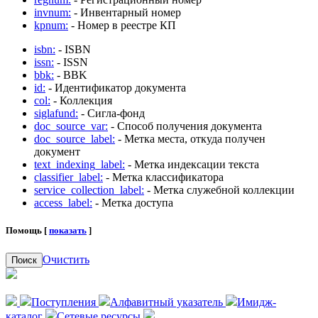
invnum:
- Инвентарный номер
kpnum:
- Номер в реестре КП
isbn:
- ISBN
issn:
- ISSN
bbk:
- BBK
id:
- Идентификатор документа
col:
- Коллекция
siglafund:
- Сигла-фонд
doc_source_var:
- Способ получения документа
doc_source_label:
- Метка места, откуда получен
документ
text_indexing_label:
- Метка индексации текста
classifier_label:
- Метка классификатора
service_collection_label:
- Метка служебной коллекции
access_label:
- Метка доступа
Помощь [
показать
]
Очистить
Поиск
Поступления
Алфавитный указатель
Имидж-
каталог
Сетевые ресурсы