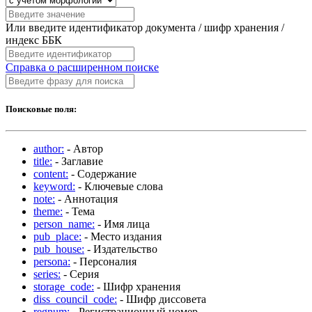
Или введите идентификатор документа / шифр хранения /
индекс ББК
Справка о расширенном поиске
Поисковые поля:
author:
- Автор
title:
- Заглавие
content:
- Содержание
keyword:
- Ключевые слова
note:
- Аннотация
theme:
- Тема
person_name:
- Имя лица
pub_place:
- Место издания
pub_house:
- Издательство
persona:
- Персоналия
series:
- Серия
storage_code:
- Шифр хранения
diss_council_code:
- Шифр диссовета
regnum:
- Регистрационный номер