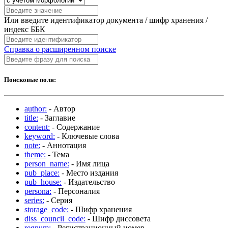
Или введите идентификатор документа / шифр хранения /
индекс ББК
Справка о расширенном поиске
Поисковые поля:
author:
- Автор
title:
- Заглавие
content:
- Содержание
keyword:
- Ключевые слова
note:
- Аннотация
theme:
- Тема
person_name:
- Имя лица
pub_place:
- Место издания
pub_house:
- Издательство
persona:
- Персоналия
series:
- Серия
storage_code:
- Шифр хранения
diss_council_code:
- Шифр диссовета
regnum:
- Регистрационный номер