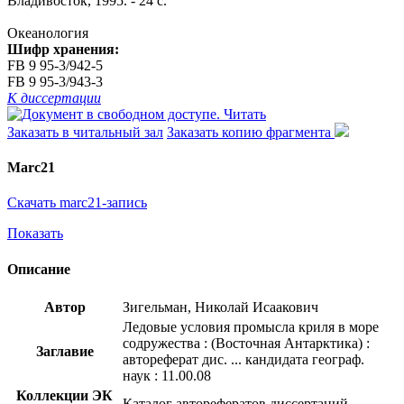
Владивосток, 1995. - 24 с.
Океанология
Шифр хранения:
FB 9 95-3/942-5
FB 9 95-3/943-3
К диссертации
Читать
Заказать в читальный зал
Заказать копию фрагмента
Marc21
Скачать marc21-запись
Показать
Описание
Автор
Зигельман, Николай Исаакович
Ледовые условия промысла криля в море
содружества : (Восточная Антарктика) :
Заглавие
автореферат дис. ... кандидата географ.
наук : 11.00.08
Коллекции ЭК
Каталог авторефератов диссертаций