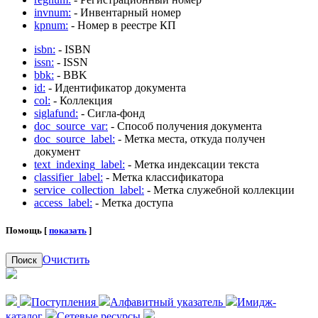
invnum:
- Инвентарный номер
kpnum:
- Номер в реестре КП
isbn:
- ISBN
issn:
- ISSN
bbk:
- BBK
id:
- Идентификатор документа
col:
- Коллекция
siglafund:
- Сигла-фонд
doc_source_var:
- Способ получения документа
doc_source_label:
- Метка места, откуда получен
документ
text_indexing_label:
- Метка индексации текста
classifier_label:
- Метка классификатора
service_collection_label:
- Метка служебной коллекции
access_label:
- Метка доступа
Помощь [
показать
]
Очистить
Поиск
Поступления
Алфавитный указатель
Имидж-
каталог
Сетевые ресурсы