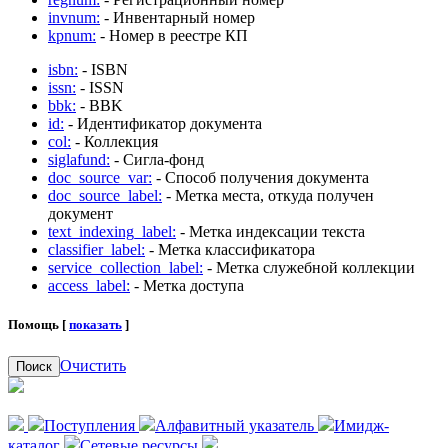
invnum:
- Инвентарный номер
kpnum:
- Номер в реестре КП
isbn:
- ISBN
issn:
- ISSN
bbk:
- BBK
id:
- Идентификатор документа
col:
- Коллекция
siglafund:
- Сигла-фонд
doc_source_var:
- Способ получения документа
doc_source_label:
- Метка места, откуда получен
документ
text_indexing_label:
- Метка индексации текста
classifier_label:
- Метка классификатора
service_collection_label:
- Метка служебной коллекции
access_label:
- Метка доступа
Помощь [
показать
]
Очистить
Поиск
Поступления
Алфавитный указатель
Имидж-
каталог
Сетевые ресурсы