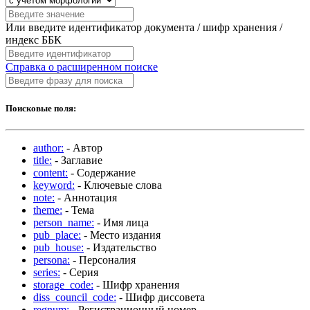
Или введите идентификатор документа / шифр хранения /
индекс ББК
Справка о расширенном поиске
Поисковые поля:
author:
- Автор
title:
- Заглавие
content:
- Содержание
keyword:
- Ключевые слова
note:
- Аннотация
theme:
- Тема
person_name:
- Имя лица
pub_place:
- Место издания
pub_house:
- Издательство
persona:
- Персоналия
series:
- Серия
storage_code:
- Шифр хранения
diss_council_code:
- Шифр диссовета
regnum:
- Регистрационный номер