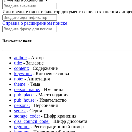
Или введите идентификатор документа / шифр хранения / инд
Справка о расширенном поиске
Поисковые поля:
author:
- Автор
title:
- Заглавие
content:
- Содержание
keyword:
- Ключевые слова
note:
- Аннотация
theme:
- Тема
person_name:
- Имя лица
pub_place:
- Место издания
pub_house:
- Издательство
persona:
- Персоналия
series:
- Серия
storage_code:
- Шифр хранения
diss_council_code:
- Шифр диссовета
regnum:
- Регистрационный номер
invnum:
- Инвентарный номер