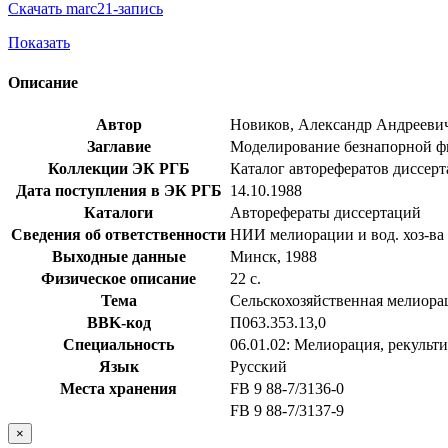
Скачать marc21-запись
Показать
Описание
Автор
Новиков, Александр Андрееви
Заглавие
Моделирование безнапорной фил
Коллекции ЭК РГБ
Каталог авторефератов диссер
Дата поступления в ЭК РГБ
14.10.1988
Каталоги
Авторефераты диссертаций
Сведения об ответственности
НИИ мелиорации и вод. хоз-ва
Выходные данные
Минск, 1988
Физическое описание
22 с.
Тема
Сельскохозяйственная мелиора
BBK-код
П063.353.13,0
Специальность
06.01.02: Мелиорация, рекульт
Язык
Русский
Места хранения
FB 9 88-7/3136-0
FB 9 88-7/3137-9
×