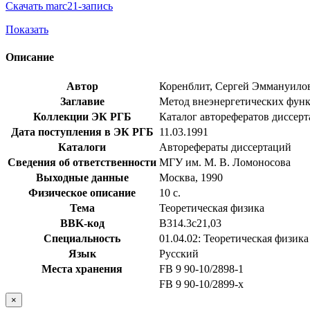
Скачать marc21-запись
Показать
Описание
Автор
Коренблит, Сергей Эммануило
Заглавие
Метод внеэнергетических функци
Коллекции ЭК РГБ
Каталог авторефератов диссер
Дата поступления в ЭК РГБ
11.03.1991
Каталоги
Авторефераты диссертаций
Сведения об ответственности
МГУ им. М. В. Ломоносова
Выходные данные
Москва, 1990
Физическое описание
10 с.
Тема
Теоретическая физика
BBK-код
В314.3с21,03
Специальность
01.04.02: Теоретическая физика
Язык
Русский
Места хранения
FB 9 90-10/2898-1
FB 9 90-10/2899-x
×