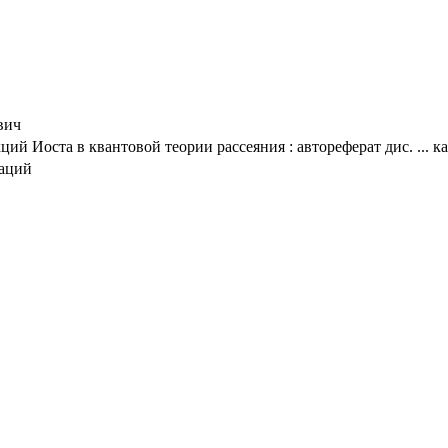
вич
й Иоста в квантовой теории рассеяния : автореферат дис. ... к
таций