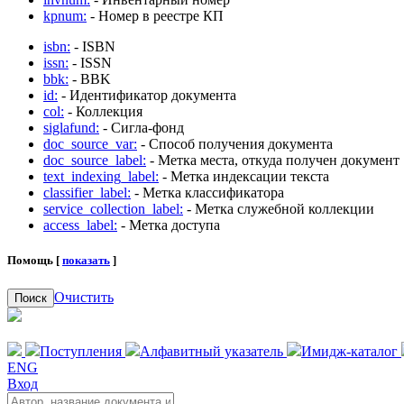
kpnum:
- Номер в реестре КП
isbn:
- ISBN
issn:
- ISSN
bbk:
- BBK
id:
- Идентификатор документа
col:
- Коллекция
siglafund:
- Сигла-фонд
doc_source_var:
- Способ получения документа
doc_source_label:
- Метка места, откуда получен документ
text_indexing_label:
- Метка индексации текста
classifier_label:
- Метка классификатора
service_collection_label:
- Метка служебной коллекции
access_label:
- Метка доступа
Помощь [
показать
]
Очистить
Поиск
Поступления
Алфавитный указатель
Имидж-каталог
ENG
Вход