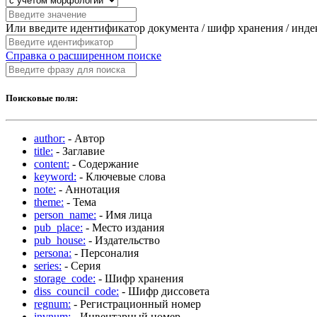
Или введите идентификатор документа / шифр хранения / инд
Справка о расширенном поиске
Поисковые поля:
author:
- Автор
title:
- Заглавие
content:
- Содержание
keyword:
- Ключевые слова
note:
- Аннотация
theme:
- Тема
person_name:
- Имя лица
pub_place:
- Место издания
pub_house:
- Издательство
persona:
- Персоналия
series:
- Серия
storage_code:
- Шифр хранения
diss_council_code:
- Шифр диссовета
regnum:
- Регистрационный номер
invnum:
- Инвентарный номер