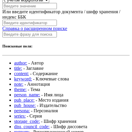
Или введите идентификатор документа / шифр хранения /
индекс ББК
Справка о расширенном поиске
Поисковые поля:
author:
- Автор
title:
- Заглавие
content:
- Содержание
keyword:
- Ключевые слова
note:
- Аннотация
theme:
- Тема
person_name:
- Имя лица
pub_place:
- Место издания
pub_house:
- Издательство
persona:
- Персоналия
series:
- Серия
storage_code:
- Шифр хранения
diss_council_code:
- Шифр диссовета
regnum:
- Регистрационный номер