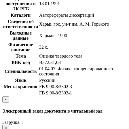
поступления в
18.01.1991
ЭК РГБ
Каталоги
Авторефераты диссертаций
Сведения об
Харьк. гос. ун-т им. А. М. Горького
ответственности
Выходные
Харьков, 1990
данные
Физическое
32 с.
описание
Тема
Физика твердого тела
BBK-код
В372.31,03
01.04.07: Физика конденсированного
Специальность
состояния
Язык
Русский
Места хранения
FB 9 90-8/3302-3
FB 9 90-8/3303-1
×
Электронный заказ документа в читальный зал
Загрузка...
×