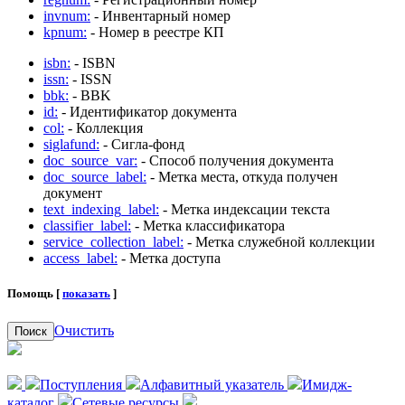
invnum:
- Инвентарный номер
kpnum:
- Номер в реестре КП
isbn:
- ISBN
issn:
- ISSN
bbk:
- BBK
id:
- Идентификатор документа
col:
- Коллекция
siglafund:
- Сигла-фонд
doc_source_var:
- Способ получения документа
doc_source_label:
- Метка места, откуда получен
документ
text_indexing_label:
- Метка индексации текста
classifier_label:
- Метка классификатора
service_collection_label:
- Метка служебной коллекции
access_label:
- Метка доступа
Помощь [
показать
]
Очистить
Поиск
Поступления
Алфавитный указатель
Имидж-
каталог
Сетевые ресурсы