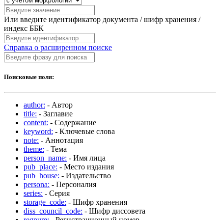
Или введите идентификатор документа / шифр хранения /
индекс ББК
Справка о расширенном поиске
Поисковые поля:
author:
- Автор
title:
- Заглавие
content:
- Содержание
keyword:
- Ключевые слова
note:
- Аннотация
theme:
- Тема
person_name:
- Имя лица
pub_place:
- Место издания
pub_house:
- Издательство
persona:
- Персоналия
series:
- Серия
storage_code:
- Шифр хранения
diss_council_code:
- Шифр диссовета
regnum:
- Регистрационный номер