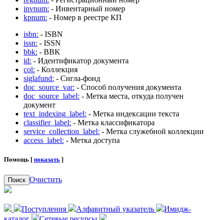
invnum:
- Инвентарный номер
kpnum:
- Номер в реестре КП
isbn:
- ISBN
issn:
- ISSN
bbk:
- BBK
id:
- Идентификатор документа
col:
- Коллекция
siglafund:
- Сигла-фонд
doc_source_var:
- Способ получения документа
doc_source_label:
- Метка места, откуда получен
документ
text_indexing_label:
- Метка индексации текста
classifier_label:
- Метка классификатора
service_collection_label:
- Метка служебной коллекции
access_label:
- Метка доступа
Помощь [
показать
]
Очистить
Поиск
Поступления
Алфавитный указатель
Имидж-
каталог
Сетевые ресурсы