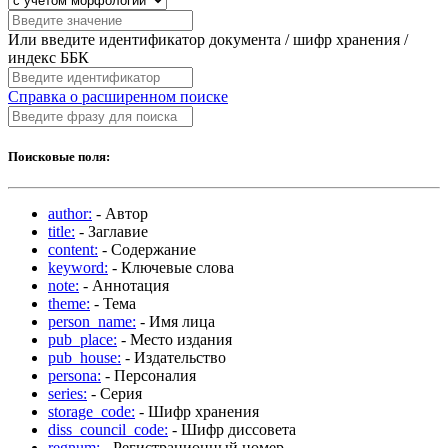
Или введите идентификатор документа / шифр хранения /
индекс ББК
Справка о расширенном поиске
Поисковые поля:
author:
- Автор
title:
- Заглавие
content:
- Содержание
keyword:
- Ключевые слова
note:
- Аннотация
theme:
- Тема
person_name:
- Имя лица
pub_place:
- Место издания
pub_house:
- Издательство
persona:
- Персоналия
series:
- Серия
storage_code:
- Шифр хранения
diss_council_code:
- Шифр диссовета
regnum:
- Регистрационный номер