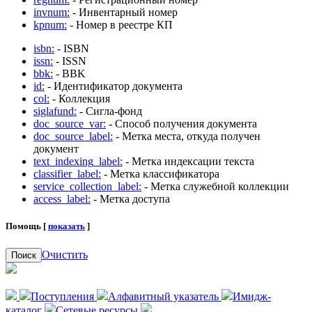
invnum:
- Инвентарный номер
kpnum:
- Номер в реестре КП
isbn:
- ISBN
issn:
- ISSN
bbk:
- BBK
id:
- Идентификатор документа
col:
- Коллекция
siglafund:
- Сигла-фонд
doc_source_var:
- Способ получения документа
doc_source_label:
- Метка места, откуда получен
документ
text_indexing_label:
- Метка индексации текста
classifier_label:
- Метка классификатора
service_collection_label:
- Метка служебной коллекции
access_label:
- Метка доступа
Помощь [
показать
]
Очистить
Поиск
Поступления
Алфавитный указатель
Имидж-
каталог
Сетевые ресурсы