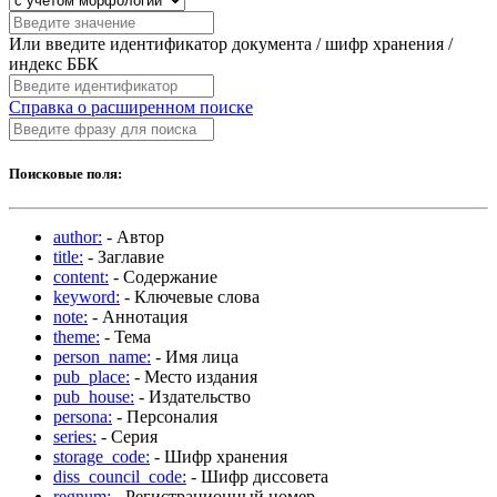
Или введите идентификатор документа / шифр хранения /
индекс ББК
Справка о расширенном поиске
Поисковые поля:
author:
- Автор
title:
- Заглавие
content:
- Содержание
keyword:
- Ключевые слова
note:
- Аннотация
theme:
- Тема
person_name:
- Имя лица
pub_place:
- Место издания
pub_house:
- Издательство
persona:
- Персоналия
series:
- Серия
storage_code:
- Шифр хранения
diss_council_code:
- Шифр диссовета
regnum:
- Регистрационный номер