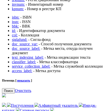
invnum:
- Инвентарный номер
kpnum:
- Номер в реестре КП
isbn:
- ISBN
issn:
- ISSN
bbk:
- BBK
id:
- Идентификатор документа
col:
- Коллекция
siglafund:
- Сигла-фонд
doc_source_var:
- Способ получения документа
doc_source_label:
- Метка места, откуда получен
документ
text_indexing_label:
- Метка индексации текста
classifier_label:
- Метка классификатора
service_collection_label:
- Метка служебной коллекции
access_label:
- Метка доступа
Помощь [
показать
]
Очистить
Поиск
Поступления
Алфавитный указатель
Имидж-
каталог
Сетевые ресурсы