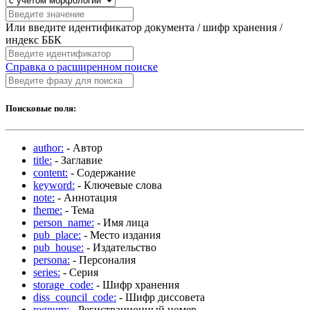
Или введите идентификатор документа / шифр хранения /
индекс ББК
Справка о расширенном поиске
Поисковые поля:
author:
- Автор
title:
- Заглавие
content:
- Содержание
keyword:
- Ключевые слова
note:
- Аннотация
theme:
- Тема
person_name:
- Имя лица
pub_place:
- Место издания
pub_house:
- Издательство
persona:
- Персоналия
series:
- Серия
storage_code:
- Шифр хранения
diss_council_code:
- Шифр диссовета
regnum:
- Регистрационный номер