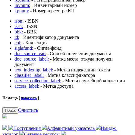
invnum:
- Инвентарный номер
kpnum:
- Номер в реестре КП
isbn:
- ISBN
issn:
- ISSN
bbk:
- BBK
id:
- Идентификатор документа
col:
- Коллекция
siglafund:
- Сигла-фонд
doc_source_var:
- Способ получения документа
doc_source_label:
- Метка места, откуда получен
документ
text_indexing_label:
- Метка индексации текста
classifier_label:
- Метка классификатора
service_collection_label:
- Метка служебной коллекции
access_label:
- Метка доступа
Помощь [
показать
]
Очистить
Поиск
Поступления
Алфавитный указатель
Имидж-
каталог
Сетевые ресурсы