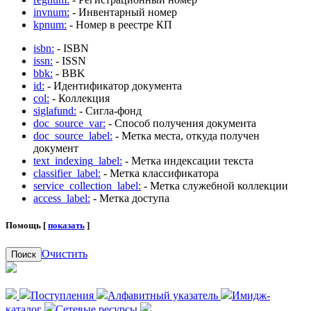
invnum:
- Инвентарный номер
kpnum:
- Номер в реестре КП
isbn:
- ISBN
issn:
- ISSN
bbk:
- BBK
id:
- Идентификатор документа
col:
- Коллекция
siglafund:
- Сигла-фонд
doc_source_var:
- Способ получения документа
doc_source_label:
- Метка места, откуда получен
документ
text_indexing_label:
- Метка индексации текста
classifier_label:
- Метка классификатора
service_collection_label:
- Метка служебной коллекции
access_label:
- Метка доступа
Помощь [
показать
]
Очистить
Поиск
Поступления
Алфавитный указатель
Имидж-
каталог
Сетевые ресурсы