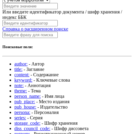
Или введите идентификатор документа / шифр хранения /
индекс ББК
Справка о расширенном поиске
Поисковые поля:
author:
- Автор
title:
- Заглавие
content:
- Содержание
keyword:
- Ключевые слова
note:
- Аннотация
theme:
- Тема
person_name:
- Имя лица
pub_place:
- Место издания
pub_house:
- Издательство
persona:
- Персоналия
series:
- Серия
storage_code:
- Шифр хранения
diss_council_code:
- Шифр диссовета
regnum:
- Регистрационный номер