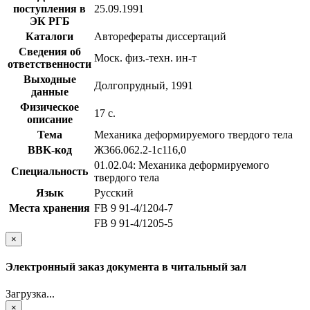
поступления в
25.09.1991
ЭК РГБ
Каталоги
Авторефераты диссертаций
Сведения об
Моск. физ.-техн. ин-т
ответственности
Выходные
Долгопрудный, 1991
данные
Физическое
17 с.
описание
Тема
Механика деформируемого твердого тела
BBK-код
Ж366.062.2-1с116,0
01.02.04: Механика деформируемого
Специальность
твердого тела
Язык
Русский
Места хранения
FB 9 91-4/1204-7
FB 9 91-4/1205-5
×
Электронный заказ документа в читальный зал
Загрузка...
×