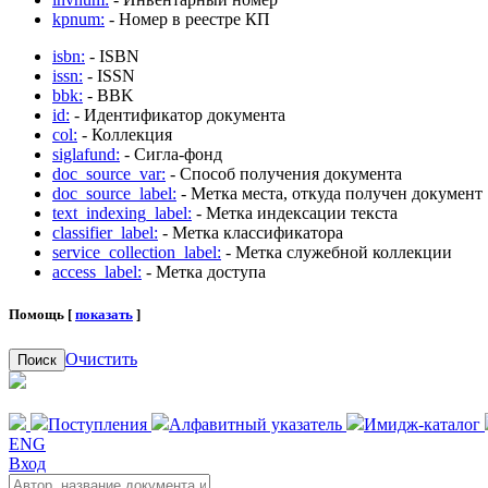
kpnum:
- Номер в реестре КП
isbn:
- ISBN
issn:
- ISSN
bbk:
- BBK
id:
- Идентификатор документа
col:
- Коллекция
siglafund:
- Сигла-фонд
doc_source_var:
- Способ получения документа
doc_source_label:
- Метка места, откуда получен документ
text_indexing_label:
- Метка индексации текста
classifier_label:
- Метка классификатора
service_collection_label:
- Метка служебной коллекции
access_label:
- Метка доступа
Помощь [
показать
]
Очистить
Поиск
Поступления
Алфавитный указатель
Имидж-каталог
ENG
Вход