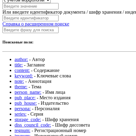
Или введите идентификатор документа / шифр хранения / инд
Справка о расширенном поиске
Поисковые поля:
author:
- Автор
title:
- Заглавие
content:
- Содержание
keyword:
- Ключевые слова
note:
- Аннотация
theme:
- Тема
person_name:
- Имя лица
pub_place:
- Место издания
pub_house:
- Издательство
persona:
- Персоналия
series:
- Серия
storage_code:
- Шифр хранения
diss_council_code:
- Шифр диссовета
regnum:
- Регистрационный номер
invnum:
- Инвентарный номер