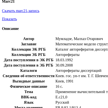
Marc21
Скачать marc21-запись
Показать
Описание
Автор
Мумладзе, Малхаз Отарович
Заглавие
Математические модели структур
Коллекции ЭК РГБ
Каталог авторефератов диссер
Коллекции ЭБ РГБ
Авторефераты
Дата поступления в ЭК РГБ
18.03.1992
Дата поступления в ЭБ РГБ
30.09.2008
Каталоги
Авторефераты диссертаций
Сведения об ответственности
Киев. гос. ун-т им. Т. Г. Шевче
Выходные данные
Киев, 1991
Физическое описание
16 с.
Тема
Применение вычислительной те
BBK-код
Е.с21,0
Язык
Русский
Места хранения
FB 9 92-1/913-4