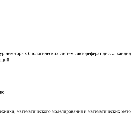
 некоторых биологических систем : автореферат дис. ... кандид
таций
нко
хники, математического моделирования и математических методо