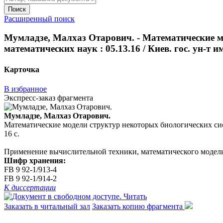
Поиск
Расширенный поиск
Мумладзе, Малхаз Отарович. - Математические мо
математических наук : 05.13.16 / Киев. гос. ун-т им.
Карточка
В избранное
Экспресс-заказ фрагмента
Мумладзе, Малхаз Отарович.
Математические модели структур некоторых биологических систем 
16 с.
Применение вычислительной техники, математического моделир
Шифр хранения:
FB 9 92-1/913-4
FB 9 92-1/914-2
К диссертации
Читать
Заказать в читальный зал
Заказать копию фрагмента