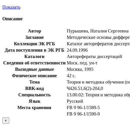
Показать
Описание
Автор
Пурышева, Наталия Сергеевна
Заглавие
Методические основы дифференц
Коллекции ЭК РГБ
Каталог авторефератов диссер
Дата поступления в ЭК РГБ
24.09.1996
Каталоги
Авторефераты диссертаций
Сведения об ответственности
Моск. пед. ун-т
Выходные данные
Москва, 1995
Физическое описание
42 с.
Тема
Теория и методика обучения (п
BBK-код
Ч426.51,6(2)-204,0
Специальность
13.00.02: Теория и методика о
Язык
Русский
Места хранения
FB 9 96-1/1589-5
FB 9 96-1/1590-9
×