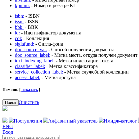
kpnum:
- Номер в реестре КП
isbn:
- ISBN
issn:
- ISSN
bbk:
- BBK
id:
- Идентификатор документа
col:
- Коллекция
siglafund:
- Сигла-фонд
doc_source_var:
- Способ получения документа
doc_source_label:
- Метка места, откуда получен документ
text_indexing_label:
- Метка индексации текста
classifier_label:
- Метка классификатора
service_collection_label:
- Метка служебной коллекции
access_label:
- Метка доступа
Помощь [
показать
]
Очистить
Поиск
Поступления
Алфавитный указатель
Имидж-каталог
ENG
Вход