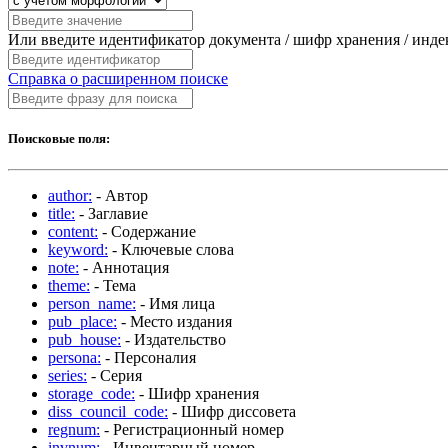
Или введите идентификатор документа / шифр хранения / инд
Справка о расширенном поиске
Поисковые поля:
author:
- Автор
title:
- Заглавие
content:
- Содержание
keyword:
- Ключевые слова
note:
- Аннотация
theme:
- Тема
person_name:
- Имя лица
pub_place:
- Место издания
pub_house:
- Издательство
persona:
- Персоналия
series:
- Серия
storage_code:
- Шифр хранения
diss_council_code:
- Шифр диссовета
regnum:
- Регистрационный номер
invnum:
- Инвентарный номер