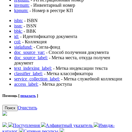
invnum:
- Инвентарный номер
kpnum:
- Номер в реестре КП
isbn:
- ISBN
issn:
- ISSN
bbk:
- BBK
id:
- Идентификатор документа
col:
- Коллекция
siglafund:
- Сигла-фонд
doc_source_var:
- Способ получения документа
doc_source_label:
- Метка места, откуда получен
документ
text_indexing_label:
- Метка индексации текста
classifier_label:
- Метка классификатора
service_collection_label:
- Метка служебной коллекции
access_label:
- Метка доступа
Помощь [
показать
]
Очистить
Поиск
Поступления
Алфавитный указатель
Имидж-
каталог
Сетевые ресурсы