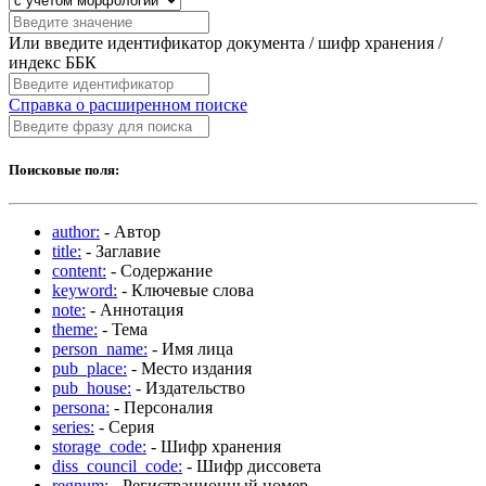
Или введите идентификатор документа / шифр хранения /
индекс ББК
Справка о расширенном поиске
Поисковые поля:
author:
- Автор
title:
- Заглавие
content:
- Содержание
keyword:
- Ключевые слова
note:
- Аннотация
theme:
- Тема
person_name:
- Имя лица
pub_place:
- Место издания
pub_house:
- Издательство
persona:
- Персоналия
series:
- Серия
storage_code:
- Шифр хранения
diss_council_code:
- Шифр диссовета
regnum:
- Регистрационный номер