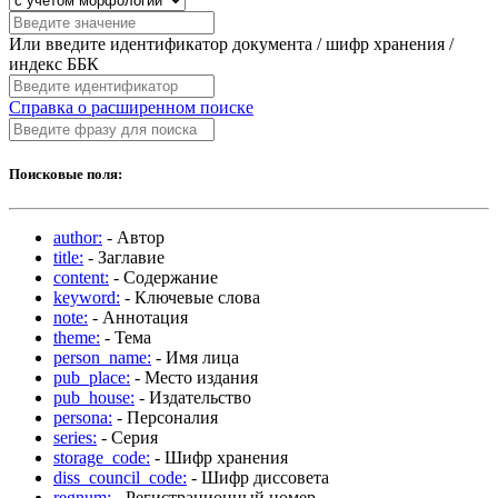
Или введите идентификатор документа / шифр хранения /
индекс ББК
Справка о расширенном поиске
Поисковые поля:
author:
- Автор
title:
- Заглавие
content:
- Содержание
keyword:
- Ключевые слова
note:
- Аннотация
theme:
- Тема
person_name:
- Имя лица
pub_place:
- Место издания
pub_house:
- Издательство
persona:
- Персоналия
series:
- Серия
storage_code:
- Шифр хранения
diss_council_code:
- Шифр диссовета
regnum:
- Регистрационный номер