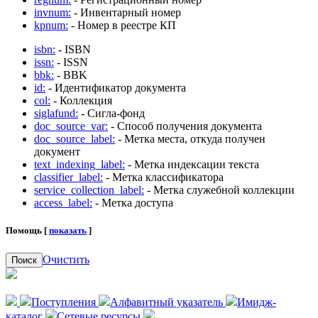
invnum:
- Инвентарный номер
kpnum:
- Номер в реестре КП
isbn:
- ISBN
issn:
- ISSN
bbk:
- BBK
id:
- Идентификатор документа
col:
- Коллекция
siglafund:
- Сигла-фонд
doc_source_var:
- Способ получения документа
doc_source_label:
- Метка места, откуда получен
документ
text_indexing_label:
- Метка индексации текста
classifier_label:
- Метка классификатора
service_collection_label:
- Метка служебной коллекции
access_label:
- Метка доступа
Помощь [
показать
]
Очистить
Поиск
Поступления
Алфавитный указатель
Имидж-
каталог
Сетевые ресурсы