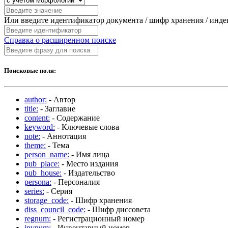
Или введите идентификатор документа / шифр хранения / инд
Справка о расширенном поиске
Поисковые поля:
author:
- Автор
title:
- Заглавие
content:
- Содержание
keyword:
- Ключевые слова
note:
- Аннотация
theme:
- Тема
person_name:
- Имя лица
pub_place:
- Место издания
pub_house:
- Издательство
persona:
- Персоналия
series:
- Серия
storage_code:
- Шифр хранения
diss_council_code:
- Шифр диссовета
regnum:
- Регистрационный номер
invnum:
- Инвентарный номер