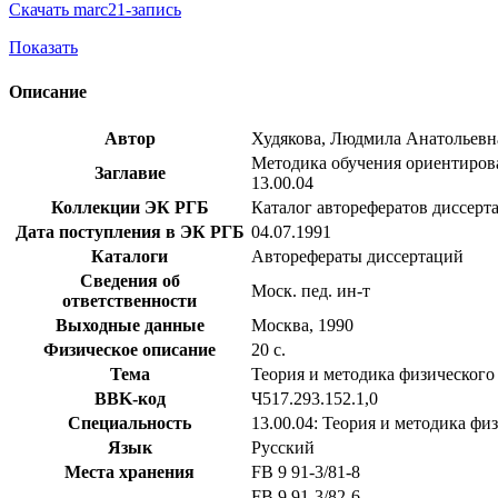
Скачать marc21-запись
Показать
Описание
Автор
Худякова, Людмила Анатольевн
Методика обучения ориентирова
Заглавие
13.00.04
Коллекции ЭК РГБ
Каталог авторефератов диссерт
Дата поступления в ЭК РГБ
04.07.1991
Каталоги
Авторефераты диссертаций
Сведения об
Моск. пед. ин-т
ответственности
Выходные данные
Москва, 1990
Физическое описание
20 с.
Тема
Теория и методика физического
BBK-код
Ч517.293.152.1,0
Специальность
13.00.04: Теория и методика ф
Язык
Русский
Места хранения
FB 9 91-3/81-8
FB 9 91-3/82-6