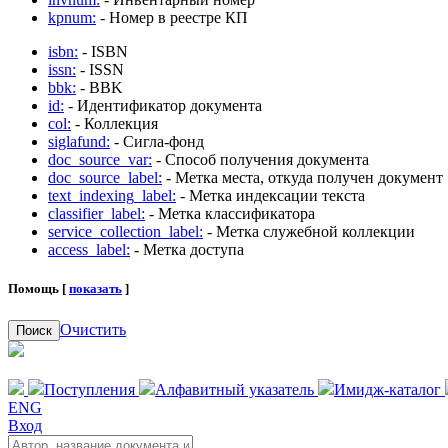
kpnum:
- Номер в реестре КП
isbn:
- ISBN
issn:
- ISSN
bbk:
- BBK
id:
- Идентификатор документа
col:
- Коллекция
siglafund:
- Сигла-фонд
doc_source_var:
- Способ получения документа
doc_source_label:
- Метка места, откуда получен документ
text_indexing_label:
- Метка индексации текста
classifier_label:
- Метка классификатора
service_collection_label:
- Метка служебной коллекции
access_label:
- Метка доступа
Помощь [
показать
]
Очистить
Поиск
Поступления
Алфавитный указатель
Имидж-каталог
ENG
Вход