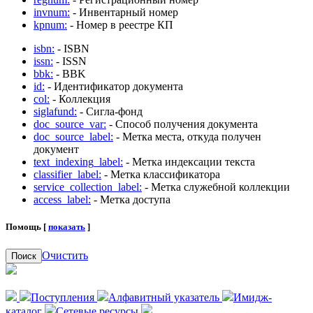
invnum:
- Инвентарный номер
kpnum:
- Номер в реестре КП
isbn:
- ISBN
issn:
- ISSN
bbk:
- BBK
id:
- Идентификатор документа
col:
- Коллекция
siglafund:
- Сигла-фонд
doc_source_var:
- Способ получения документа
doc_source_label:
- Метка места, откуда получен
документ
text_indexing_label:
- Метка индексации текста
classifier_label:
- Метка классификатора
service_collection_label:
- Метка служебной коллекции
access_label:
- Метка доступа
Помощь [
показать
]
Очистить
Поиск
Поступления
Алфавитный указатель
Имидж-
каталог
Сетевые ресурсы