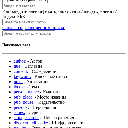
Или введите идентификатор документа / шифр хранения /
индекс ББК
Справка о расширенном поиске
Поисковые поля:
author:
- Автор
title:
- Заглавие
content:
- Содержание
keyword:
- Ключевые слова
note:
- Аннотация
theme:
- Тема
person_name:
- Имя лица
pub_place:
- Место издания
pub_house:
- Издательство
persona:
- Персоналия
series:
- Серия
storage_code:
- Шифр хранения
diss_council_code:
- Шифр диссовета
regnum:
- Регистрационный номер