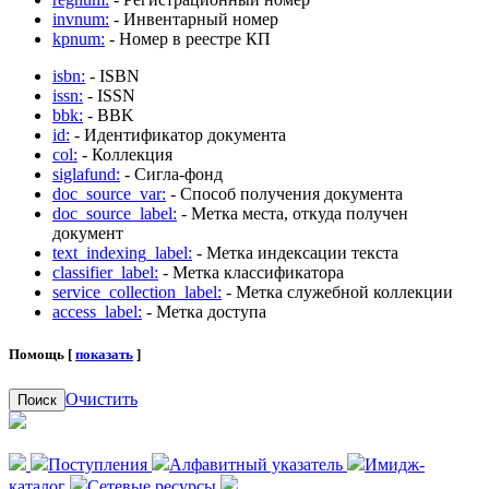
invnum:
- Инвентарный номер
kpnum:
- Номер в реестре КП
isbn:
- ISBN
issn:
- ISSN
bbk:
- BBK
id:
- Идентификатор документа
col:
- Коллекция
siglafund:
- Сигла-фонд
doc_source_var:
- Способ получения документа
doc_source_label:
- Метка места, откуда получен
документ
text_indexing_label:
- Метка индексации текста
classifier_label:
- Метка классификатора
service_collection_label:
- Метка служебной коллекции
access_label:
- Метка доступа
Помощь [
показать
]
Очистить
Поиск
Поступления
Алфавитный указатель
Имидж-
каталог
Сетевые ресурсы