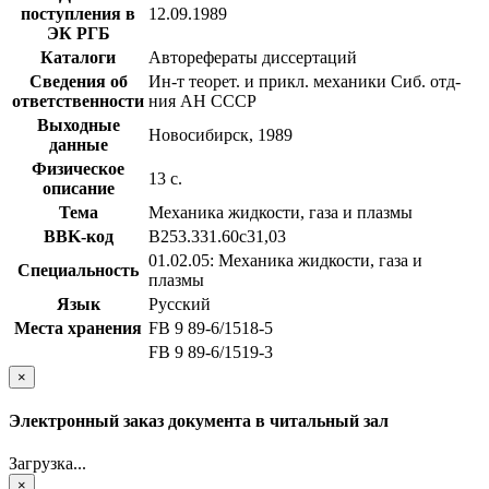
поступления в
12.09.1989
ЭК РГБ
Каталоги
Авторефераты диссертаций
Сведения об
Ин-т теорет. и прикл. механики Сиб. отд-
ответственности
ния АН СССР
Выходные
Новосибирск, 1989
данные
Физическое
13 с.
описание
Тема
Механика жидкости, газа и плазмы
BBK-код
В253.331.60с31,03
01.02.05: Механика жидкости, газа и
Специальность
плазмы
Язык
Русский
Места хранения
FB 9 89-6/1518-5
FB 9 89-6/1519-3
×
Электронный заказ документа в читальный зал
Загрузка...
×