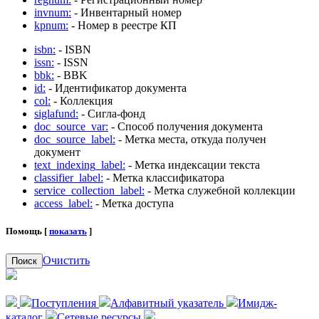
invnum:
- Инвентарный номер
kpnum:
- Номер в реестре КП
isbn:
- ISBN
issn:
- ISSN
bbk:
- BBK
id:
- Идентификатор документа
col:
- Коллекция
siglafund:
- Сигла-фонд
doc_source_var:
- Способ получения документа
doc_source_label:
- Метка места, откуда получен
документ
text_indexing_label:
- Метка индексации текста
classifier_label:
- Метка классификатора
service_collection_label:
- Метка служебной коллекции
access_label:
- Метка доступа
Помощь [
показать
]
Очистить
Поиск
Поступления
Алфавитный указатель
Имидж-
каталог
Сетевые ресурсы