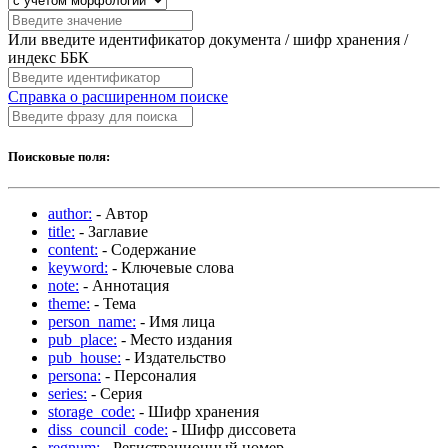
Или введите идентификатор документа / шифр хранения /
индекс ББК
Справка о расширенном поиске
Поисковые поля:
author:
- Автор
title:
- Заглавие
content:
- Содержание
keyword:
- Ключевые слова
note:
- Аннотация
theme:
- Тема
person_name:
- Имя лица
pub_place:
- Место издания
pub_house:
- Издательство
persona:
- Персоналия
series:
- Серия
storage_code:
- Шифр хранения
diss_council_code:
- Шифр диссовета
regnum:
- Регистрационный номер