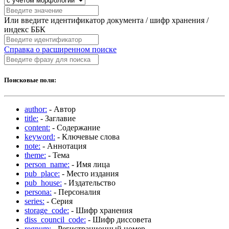
Или введите идентификатор документа / шифр хранения /
индекс ББК
Справка о расширенном поиске
Поисковые поля:
author:
- Автор
title:
- Заглавие
content:
- Содержание
keyword:
- Ключевые слова
note:
- Аннотация
theme:
- Тема
person_name:
- Имя лица
pub_place:
- Место издания
pub_house:
- Издательство
persona:
- Персоналия
series:
- Серия
storage_code:
- Шифр хранения
diss_council_code:
- Шифр диссовета
regnum:
- Регистрационный номер