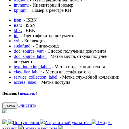
invnum:
- Инвентарный номер
kpnum:
- Номер в реестре КП
isbn:
- ISBN
issn:
- ISSN
bbk:
- BBK
id:
- Идентификатор документа
col:
- Коллекция
siglafund:
- Сигла-фонд
doc_source_var:
- Способ получения документа
doc_source_label:
- Метка места, откуда получен
документ
text_indexing_label:
- Метка индексации текста
classifier_label:
- Метка классификатора
service_collection_label:
- Метка служебной коллекции
access_label:
- Метка доступа
Помощь [
показать
]
Очистить
Поиск
Поступления
Алфавитный указатель
Имидж-
каталог
Сетевые ресурсы