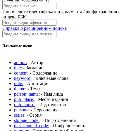
Или введите идентификатор документа / шифр хранения /
индекс ББК
Справка о расширенном поиске
Поисковые поля:
author:
- Автор
title:
- Заглавие
content:
- Содержание
keyword:
- Ключевые слова
note:
- Аннотация
theme:
- Тема
person_name:
- Имя лица
pub_place:
- Место издания
pub_house:
- Издательство
persona:
- Персоналия
series:
- Серия
storage_code:
- Шифр хранения
diss_council_code:
- Шифр диссовета
regnum:
- Регистрационный номер