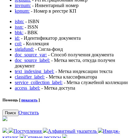
invnum:
- Инвентарный номер
kpnum:
- Номер в реестре КП
isbn:
- ISBN
issn:
- ISSN
bbk:
- BBK
id:
- Идентификатор документа
col:
- Коллекция
siglafund:
- Сигла-фонд
doc_source_var:
- Способ получения документа
doc_source_label:
- Метка места, откуда получен
документ
text_indexing_label:
- Метка индексации текста
classifier_label:
- Метка классификатора
service_collection_label:
- Метка служебной коллекции
access_label:
- Метка доступа
Помощь [
показать
]
Очистить
Поиск
Поступления
Алфавитный указатель
Имидж-
каталог
Сетевые ресурсы