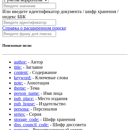
Или введите идентификатор документа / шифр хранения /
индекс ББК
Справка о расширенном поиске
Поисковые поля:
author:
- Автор
title:
- Заглавие
content:
- Содержание
keyword:
- Ключевые слова
note:
- Аннотация
theme:
- Тема
person_name:
- Имя лица
pub_place:
- Место издания
pub_house:
- Издательство
persona:
- Персоналия
series:
- Серия
storage_code:
- Шифр хранения
diss_council_code:
- Шифр диссовета
regnum:
- Регистрационный номер