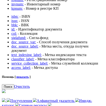
invnum:
- Инвентарный номер
kpnum:
- Номер в реестре КП
isbn:
- ISBN
issn:
- ISSN
bbk:
- BBK
id:
- Идентификатор документа
col:
- Коллекция
siglafund:
- Сигла-фонд
doc_source_var:
- Способ получения документа
doc_source_label:
- Метка места, откуда получен
документ
text_indexing_label:
- Метка индексации текста
classifier_label:
- Метка классификатора
service_collection_label:
- Метка служебной коллекции
access_label:
- Метка доступа
Помощь [
показать
]
Очистить
Поиск
Поступления
Алфавитный указатель
Имидж-
каталог
Сетевые ресурсы