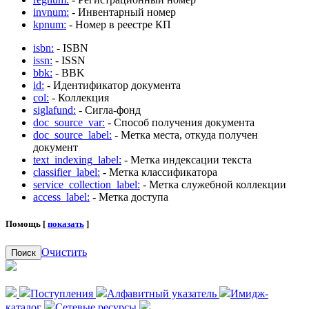
invnum:
- Инвентарный номер
kpnum:
- Номер в реестре КП
isbn:
- ISBN
issn:
- ISSN
bbk:
- BBK
id:
- Идентификатор документа
col:
- Коллекция
siglafund:
- Сигла-фонд
doc_source_var:
- Способ получения документа
doc_source_label:
- Метка места, откуда получен
документ
text_indexing_label:
- Метка индексации текста
classifier_label:
- Метка классификатора
service_collection_label:
- Метка служебной коллекции
access_label:
- Метка доступа
Помощь [
показать
]
Очистить
Поиск
Поступления
Алфавитный указатель
Имидж-
каталог
Сетевые ресурсы