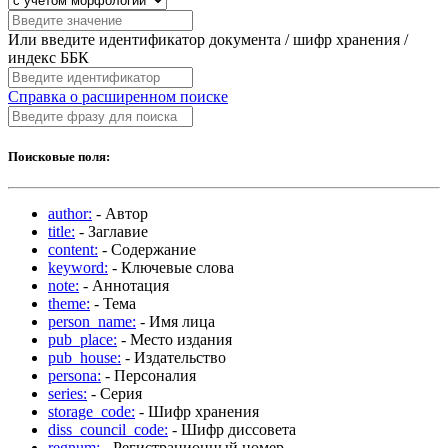
Или введите идентификатор документа / шифр хранения /
индекс ББК
Справка о расширенном поиске
Поисковые поля:
author:
- Автор
title:
- Заглавие
content:
- Содержание
keyword:
- Ключевые слова
note:
- Аннотация
theme:
- Тема
person_name:
- Имя лица
pub_place:
- Место издания
pub_house:
- Издательство
persona:
- Персоналия
series:
- Серия
storage_code:
- Шифр хранения
diss_council_code:
- Шифр диссовета
regnum:
- Регистрационный номер