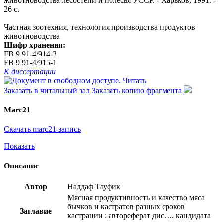
животноводства лесостепи и полесья УССР. - Харьков, 1991. -
26 с.
Частная зоотехния, технология производства продуктов
животноводства
Шифр хранения:
FB 9 91-4/914-3
FB 9 91-4/915-1
К диссертации
Читать
Заказать в читальный зал
Заказать копию фрагмента
Marc21
Скачать marc21-запись
Показать
Описание
Автор
Наддаф Тауфик
Мясная продуктивность и качество мяса
бычков и кастратов разных сроков
Заглавие
кастрации : автореферат дис. ... кандидата