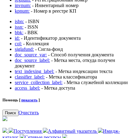
invnum:
- Инвентарный номер
kpnum:
- Номер в реестре КП
isbn:
- ISBN
issn:
- ISSN
bbk:
- BBK
id:
- Идентификатор документа
col:
- Коллекция
siglafund:
- Сигла-фонд
doc_source_var:
- Способ получения документа
doc_source_label:
- Метка места, откуда получен
документ
text_indexing_label:
- Метка индексации текста
classifier_label:
- Метка классификатора
service_collection_label:
- Метка служебной коллекции
access_label:
- Метка доступа
Помощь [
показать
]
Очистить
Поиск
Поступления
Алфавитный указатель
Имидж-
каталог
Сетевые ресурсы