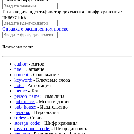
Или введите идентификатор документа / шифр хранения /
индекс ББК
Справка о расширенном поиске
Поисковые поля:
author:
- Автор
title:
- Заглавие
content:
- Содержание
keyword:
- Ключевые слова
note:
- Аннотация
theme:
- Тема
person_name:
- Имя лица
pub_place:
- Место издания
pub_house:
- Издательство
persona:
- Персоналия
series:
- Серия
storage_code:
- Шифр хранения
diss_council_code:
- Шифр диссовета
regnum:
- Регистрационный номер