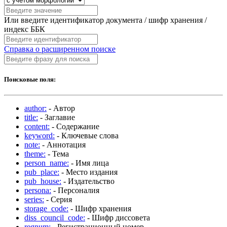
Или введите идентификатор документа / шифр хранения /
индекс ББК
Справка о расширенном поиске
Поисковые поля:
author:
- Автор
title:
- Заглавие
content:
- Содержание
keyword:
- Ключевые слова
note:
- Аннотация
theme:
- Тема
person_name:
- Имя лица
pub_place:
- Место издания
pub_house:
- Издательство
persona:
- Персоналия
series:
- Серия
storage_code:
- Шифр хранения
diss_council_code:
- Шифр диссовета
regnum:
- Регистрационный номер