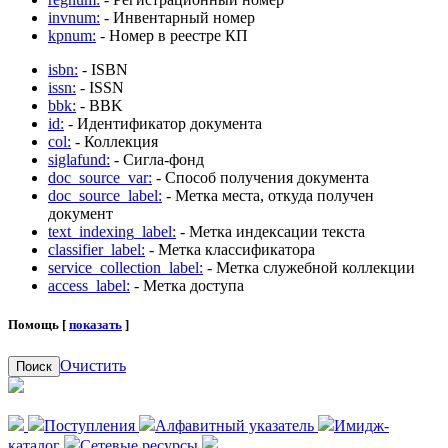
invnum:
- Инвентарный номер
kpnum:
- Номер в реестре КП
isbn:
- ISBN
issn:
- ISSN
bbk:
- BBK
id:
- Идентификатор документа
col:
- Коллекция
siglafund:
- Сигла-фонд
doc_source_var:
- Способ получения документа
doc_source_label:
- Метка места, откуда получен
документ
text_indexing_label:
- Метка индексации текста
classifier_label:
- Метка классификатора
service_collection_label:
- Метка служебной коллекции
access_label:
- Метка доступа
Помощь [
показать
]
Очистить
Поиск
Поступления
Алфавитный указатель
Имидж-
каталог
Сетевые ресурсы