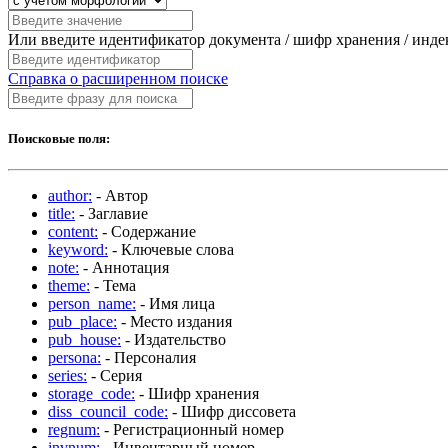
Или введите идентификатор документа / шифр хранения / инд
Справка о расширенном поиске
Поисковые поля:
author:
- Автор
title:
- Заглавие
content:
- Содержание
keyword:
- Ключевые слова
note:
- Аннотация
theme:
- Тема
person_name:
- Имя лица
pub_place:
- Место издания
pub_house:
- Издательство
persona:
- Персоналия
series:
- Серия
storage_code:
- Шифр хранения
diss_council_code:
- Шифр диссовета
regnum:
- Регистрационный номер
invnum:
- Инвентарный номер