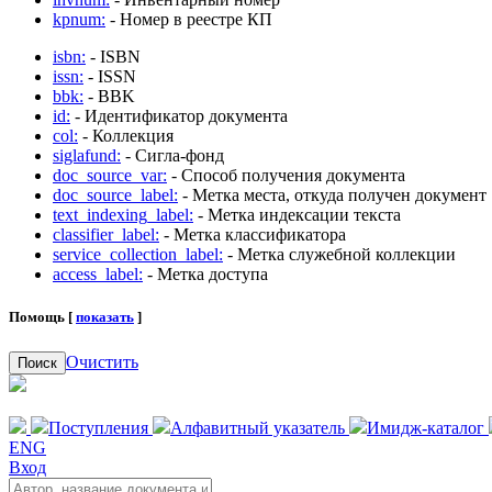
kpnum:
- Номер в реестре КП
isbn:
- ISBN
issn:
- ISSN
bbk:
- BBK
id:
- Идентификатор документа
col:
- Коллекция
siglafund:
- Сигла-фонд
doc_source_var:
- Способ получения документа
doc_source_label:
- Метка места, откуда получен документ
text_indexing_label:
- Метка индексации текста
classifier_label:
- Метка классификатора
service_collection_label:
- Метка служебной коллекции
access_label:
- Метка доступа
Помощь [
показать
]
Очистить
Поиск
Поступления
Алфавитный указатель
Имидж-каталог
ENG
Вход