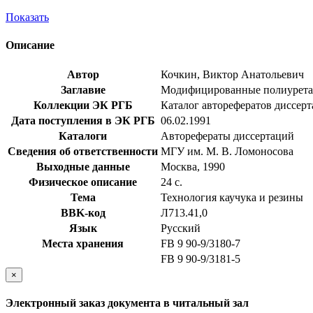
Показать
Описание
Автор
Кочкин, Виктор Анатольевич
Заглавие
Модифицированные полиуретаны н
Коллекции ЭК РГБ
Каталог авторефератов диссер
Дата поступления в ЭК РГБ
06.02.1991
Каталоги
Авторефераты диссертаций
Сведения об ответственности
МГУ им. М. В. Ломоносова
Выходные данные
Москва, 1990
Физическое описание
24 с.
Тема
Технология каучука и резины
BBK-код
Л713.41,0
Язык
Русский
Места хранения
FB 9 90-9/3180-7
FB 9 90-9/3181-5
×
Электронный заказ документа в читальный зал