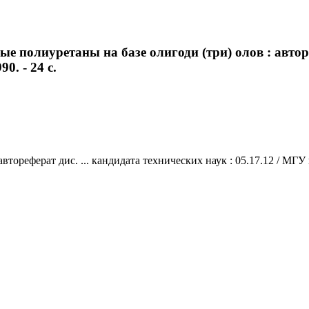
полиуретаны на базе олигоди (три) олов : автореф
0. - 24 с.
ореферат дис. ... кандидата технических наук : 05.17.12 / МГУ и