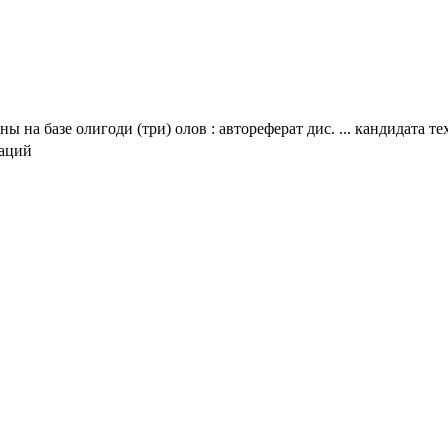
а базе олигоди (три) олов : автореферат дис. ... кандидата тех
таций