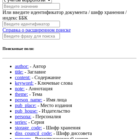
Или введите идентификатор документа / шифр хранения /
индекс ББК
Справка о расширенном поиске
Поисковые поля:
author:
- Автор
title:
- Заглавие
content:
- Содержание
keyword:
- Ключевые слова
note:
- Аннотация
theme:
- Тема
person_name:
- Имя лица
pub_place:
- Место издания
pub_house:
- Издательство
persona:
- Персоналия
series:
- Серия
storage_code:
- Шифр хранения
diss_council_code:
- Шифр диссовета
regnum:
- Регистрационный номер