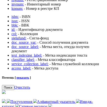
invnum:
- Инвентарный номер
kpnum:
- Номер в реестре КП
isbn:
- ISBN
issn:
- ISSN
bbk:
- BBK
id:
- Идентификатор документа
col:
- Коллекция
siglafund:
- Сигла-фонд
doc_source_var:
- Способ получения документа
doc_source_label:
- Метка места, откуда получен
документ
text_indexing_label:
- Метка индексации текста
classifier_label:
- Метка классификатора
service_collection_label:
- Метка служебной коллекции
access_label:
- Метка доступа
Помощь [
показать
]
Очистить
Поиск
Поступления
Алфавитный указатель
Имидж-
каталог
Сетевые ресурсы