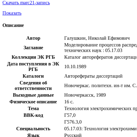
Скачать marc21-запись
Показать
Описание
Автор
Галушкин, Николай Ефимович
Моделирование процессов распред
Заглавие
технических наук : 05.17.03
Коллекции ЭК РГБ
Каталог авторефератов диссертац
Дата поступления в ЭК
10.10.1989
РГБ
Каталоги
Авторефераты диссертаций
Сведения об
Новочеркас. политехн. ин-т им. 
ответственности
Выходные данные
Новочеркасск, 1989
Физическое описание
16 с.
Тема
Технология электрохимических п
BBK-код
Г57,0
Г576.3,0
Специальность
05.17.03: Технология электрохими
Язык
Русский