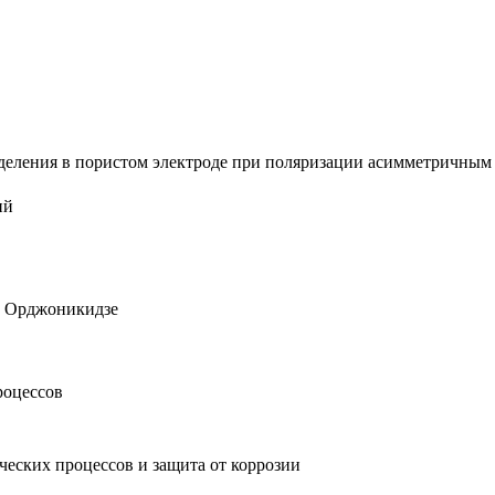
еления в пористом электроде при поляризации асимметричным пе
ий
С. Орджоникидзе
роцессов
ческих процессов и защита от коррозии