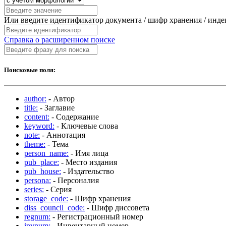
Или введите идентификатор документа / шифр хранения / инд
Справка о расширенном поиске
Поисковые поля:
author:
- Автор
title:
- Заглавие
content:
- Содержание
keyword:
- Ключевые слова
note:
- Аннотация
theme:
- Тема
person_name:
- Имя лица
pub_place:
- Место издания
pub_house:
- Издательство
persona:
- Персоналия
series:
- Серия
storage_code:
- Шифр хранения
diss_council_code:
- Шифр диссовета
regnum:
- Регистрационный номер
invnum:
- Инвентарный номер