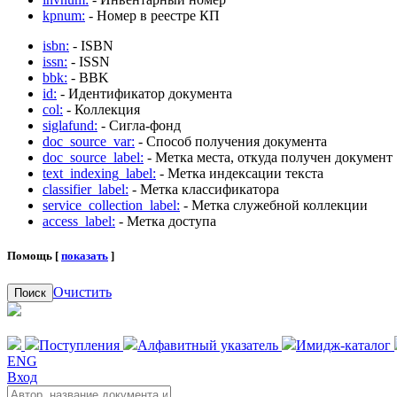
kpnum:
- Номер в реестре КП
isbn:
- ISBN
issn:
- ISSN
bbk:
- BBK
id:
- Идентификатор документа
col:
- Коллекция
siglafund:
- Сигла-фонд
doc_source_var:
- Способ получения документа
doc_source_label:
- Метка места, откуда получен документ
text_indexing_label:
- Метка индексации текста
classifier_label:
- Метка классификатора
service_collection_label:
- Метка служебной коллекции
access_label:
- Метка доступа
Помощь [
показать
]
Очистить
Поиск
Поступления
Алфавитный указатель
Имидж-каталог
ENG
Вход