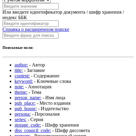
Или введите идентификатор документа / шифр хранения /
индекс ББК
Справка о расширенном поиске
Поисковые поля:
author:
- Автор
title:
- Заглавие
content:
- Содержание
keyword:
- Ключевые слова
note:
- Аннотация
theme:
- Тема
person_name:
- Имя лица
pub_place:
- Место издания
pub_house:
- Издательство
persona:
- Персоналия
series:
- Серия
storage_code:
- Шифр хранения
diss_council_code:
- Шифр диссовета
regnum:
- Регистрационный номер