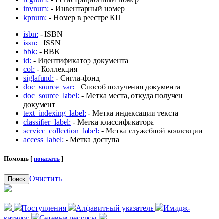
invnum:
- Инвентарный номер
kpnum:
- Номер в реестре КП
isbn:
- ISBN
issn:
- ISSN
bbk:
- BBK
id:
- Идентификатор документа
col:
- Коллекция
siglafund:
- Сигла-фонд
doc_source_var:
- Способ получения документа
doc_source_label:
- Метка места, откуда получен
документ
text_indexing_label:
- Метка индексации текста
classifier_label:
- Метка классификатора
service_collection_label:
- Метка служебной коллекции
access_label:
- Метка доступа
Помощь [
показать
]
Очистить
Поиск
Поступления
Алфавитный указатель
Имидж-
каталог
Сетевые ресурсы