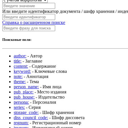
Или введите идентификатор документа / шифр хранения / инд
Справка о расширенном поиске
Поисковые поля:
author:
- Автор
title:
- Заглавие
content:
- Содержание
keyword:
- Ключевые слова
note:
- Аннотация
theme:
- Тема
person_name:
- Имя лица
pub_place:
- Место издания
pub_house:
- Издательство
persona:
- Персоналия
series:
- Серия
storage_code:
- Шифр хранения
diss_council_code:
- Шифр диссовета
regnum:
- Регистрационный номер
invnum:
- Инвентарный номер