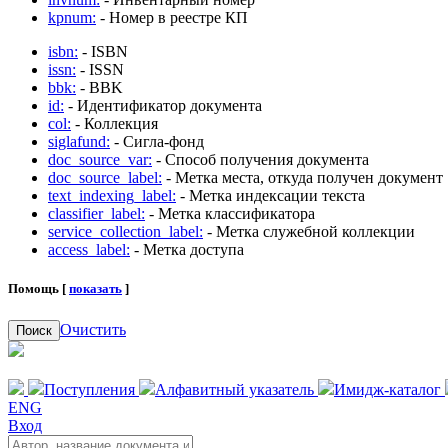
kpnum:
- Номер в реестре КП
isbn:
- ISBN
issn:
- ISSN
bbk:
- BBK
id:
- Идентификатор документа
col:
- Коллекция
siglafund:
- Сигла-фонд
doc_source_var:
- Способ получения документа
doc_source_label:
- Метка места, откуда получен документ
text_indexing_label:
- Метка индексации текста
classifier_label:
- Метка классификатора
service_collection_label:
- Метка служебной коллекции
access_label:
- Метка доступа
Помощь [
показать
]
Очистить
Поиск
Поступления
Алфавитный указатель
Имидж-каталог
ENG
Вход