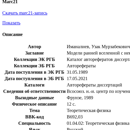
Marc21
Скачать marc21-запись
Показать
Описание
Автор
Иманалиев, Узак Мурзабекович
Заглавие
Модели ранней вселенной с нек
Коллекции ЭК РГБ
Каталог авторефератов диссер
Коллекции ЭБ РГБ
Авторефераты
Дата поступления в ЭК РГБ
31.05.1989
Дата поступления в ЭБ РГБ
17.05.2021
Каталоги
Авторефераты диссертаций
Сведения об ответственности
Всосоюз. н.-и. центр по изуче
Выходные данные
Фрунзе, 1989
Физическое описание
12 с.
Тема
Теоретическая физика
BBK-код
В692,03
Специальность
01.04.02: Теоретическая физика
Язык
Русский