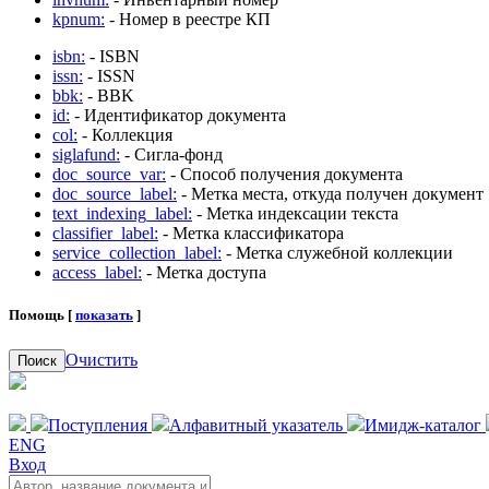
kpnum:
- Номер в реестре КП
isbn:
- ISBN
issn:
- ISSN
bbk:
- BBK
id:
- Идентификатор документа
col:
- Коллекция
siglafund:
- Сигла-фонд
doc_source_var:
- Способ получения документа
doc_source_label:
- Метка места, откуда получен документ
text_indexing_label:
- Метка индексации текста
classifier_label:
- Метка классификатора
service_collection_label:
- Метка служебной коллекции
access_label:
- Метка доступа
Помощь [
показать
]
Очистить
Поиск
Поступления
Алфавитный указатель
Имидж-каталог
ENG
Вход