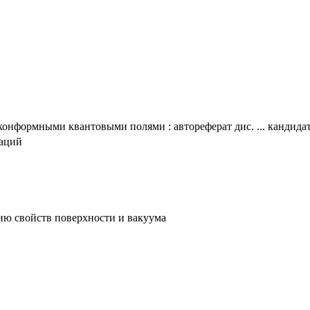
онформными квантовыми полями : автореферат дис. ... кандидата
таций
нию свойств поверхности и вакуума