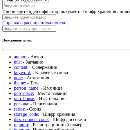
Или введите идентификатор документа / шифр хранения / инд
Справка о расширенном поиске
Поисковые поля:
author:
- Автор
title:
- Заглавие
content:
- Содержание
keyword:
- Ключевые слова
note:
- Аннотация
theme:
- Тема
person_name:
- Имя лица
pub_place:
- Место издания
pub_house:
- Издательство
persona:
- Персоналия
series:
- Серия
storage_code:
- Шифр хранения
diss_council_code:
- Шифр диссовета
regnum:
- Регистрационный номер
invnum:
- Инвентарный номер