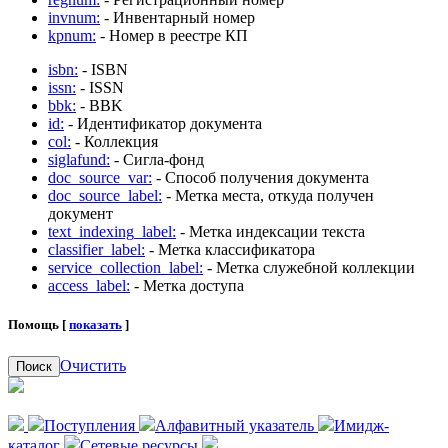
invnum:
- Инвентарный номер
kpnum:
- Номер в реестре КП
isbn:
- ISBN
issn:
- ISSN
bbk:
- BBK
id:
- Идентификатор документа
col:
- Коллекция
siglafund:
- Сигла-фонд
doc_source_var:
- Способ получения документа
doc_source_label:
- Метка места, откуда получен
документ
text_indexing_label:
- Метка индексации текста
classifier_label:
- Метка классификатора
service_collection_label:
- Метка служебной коллекции
access_label:
- Метка доступа
Помощь [
показать
]
Очистить
Поиск
Поступления
Алфавитный указатель
Имидж-
каталог
Сетевые ресурсы