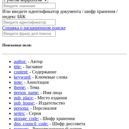
Или введите идентификатор документа / шифр хранения /
индекс ББК
Справка о расширенном поиске
Поисковые поля:
author:
- Автор
title:
- Заглавие
content:
- Содержание
keyword:
- Ключевые слова
note:
- Аннотация
theme:
- Тема
person_name:
- Имя лица
pub_place:
- Место издания
pub_house:
- Издательство
persona:
- Персоналия
series:
- Серия
storage_code:
- Шифр хранения
diss_council_code:
- Шифр диссовета
regnum:
- Регистрационный номер