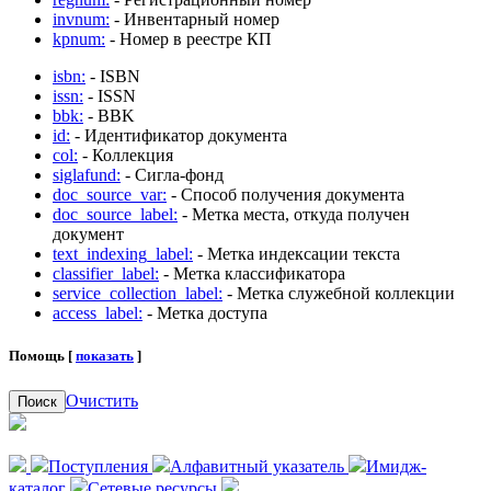
invnum:
- Инвентарный номер
kpnum:
- Номер в реестре КП
isbn:
- ISBN
issn:
- ISSN
bbk:
- BBK
id:
- Идентификатор документа
col:
- Коллекция
siglafund:
- Сигла-фонд
doc_source_var:
- Способ получения документа
doc_source_label:
- Метка места, откуда получен
документ
text_indexing_label:
- Метка индексации текста
classifier_label:
- Метка классификатора
service_collection_label:
- Метка служебной коллекции
access_label:
- Метка доступа
Помощь [
показать
]
Очистить
Поиск
Поступления
Алфавитный указатель
Имидж-
каталог
Сетевые ресурсы