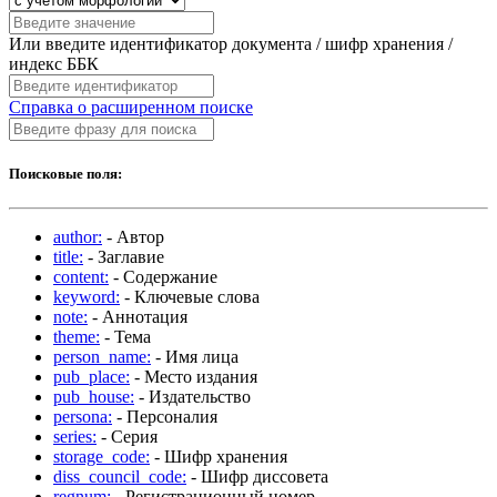
Или введите идентификатор документа / шифр хранения /
индекс ББК
Справка о расширенном поиске
Поисковые поля:
author:
- Автор
title:
- Заглавие
content:
- Содержание
keyword:
- Ключевые слова
note:
- Аннотация
theme:
- Тема
person_name:
- Имя лица
pub_place:
- Место издания
pub_house:
- Издательство
persona:
- Персоналия
series:
- Серия
storage_code:
- Шифр хранения
diss_council_code:
- Шифр диссовета
regnum:
- Регистрационный номер