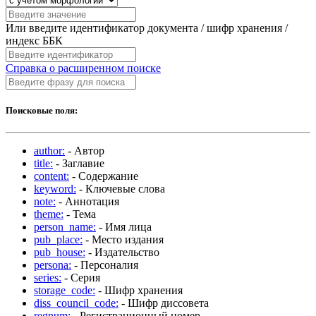
Или введите идентификатор документа / шифр хранения /
индекс ББК
Справка о расширенном поиске
Поисковые поля:
author:
- Автор
title:
- Заглавие
content:
- Содержание
keyword:
- Ключевые слова
note:
- Аннотация
theme:
- Тема
person_name:
- Имя лица
pub_place:
- Место издания
pub_house:
- Издательство
persona:
- Персоналия
series:
- Серия
storage_code:
- Шифр хранения
diss_council_code:
- Шифр диссовета
regnum:
- Регистрационный номер