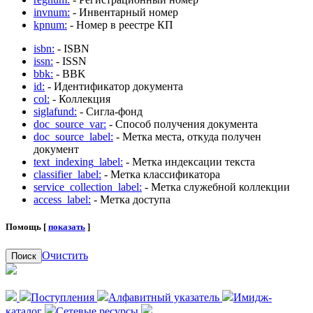
invnum:
- Инвентарный номер
kpnum:
- Номер в реестре КП
isbn:
- ISBN
issn:
- ISSN
bbk:
- BBK
id:
- Идентификатор документа
col:
- Коллекция
siglafund:
- Сигла-фонд
doc_source_var:
- Способ получения документа
doc_source_label:
- Метка места, откуда получен
документ
text_indexing_label:
- Метка индексации текста
classifier_label:
- Метка классификатора
service_collection_label:
- Метка служебной коллекции
access_label:
- Метка доступа
Помощь [
показать
]
Очистить
Поиск
Поступления
Алфавитный указатель
Имидж-
каталог
Сетевые ресурсы