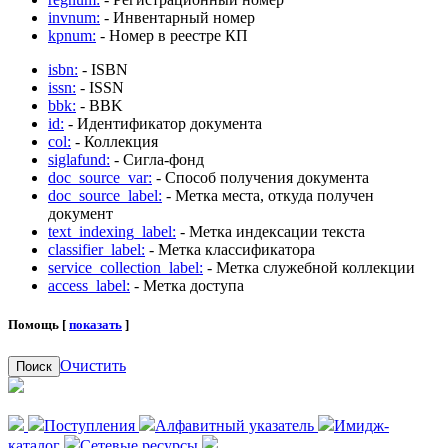
invnum:
- Инвентарный номер
kpnum:
- Номер в реестре КП
isbn:
- ISBN
issn:
- ISSN
bbk:
- BBK
id:
- Идентификатор документа
col:
- Коллекция
siglafund:
- Сигла-фонд
doc_source_var:
- Способ получения документа
doc_source_label:
- Метка места, откуда получен
документ
text_indexing_label:
- Метка индексации текста
classifier_label:
- Метка классификатора
service_collection_label:
- Метка служебной коллекции
access_label:
- Метка доступа
Помощь [
показать
]
Очистить
Поиск
Поступления
Алфавитный указатель
Имидж-
каталог
Сетевые ресурсы