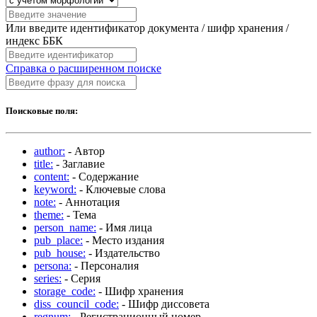
Или введите идентификатор документа / шифр хранения /
индекс ББК
Справка о расширенном поиске
Поисковые поля:
author:
- Автор
title:
- Заглавие
content:
- Содержание
keyword:
- Ключевые слова
note:
- Аннотация
theme:
- Тема
person_name:
- Имя лица
pub_place:
- Место издания
pub_house:
- Издательство
persona:
- Персоналия
series:
- Серия
storage_code:
- Шифр хранения
diss_council_code:
- Шифр диссовета
regnum:
- Регистрационный номер