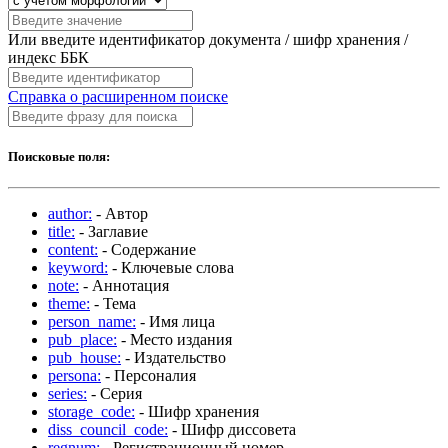
Или введите идентификатор документа / шифр хранения /
индекс ББК
Справка о расширенном поиске
Поисковые поля:
author:
- Автор
title:
- Заглавие
content:
- Содержание
keyword:
- Ключевые слова
note:
- Аннотация
theme:
- Тема
person_name:
- Имя лица
pub_place:
- Место издания
pub_house:
- Издательство
persona:
- Персоналия
series:
- Серия
storage_code:
- Шифр хранения
diss_council_code:
- Шифр диссовета
regnum:
- Регистрационный номер