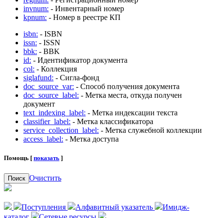
invnum:
- Инвентарный номер
kpnum:
- Номер в реестре КП
isbn:
- ISBN
issn:
- ISSN
bbk:
- BBK
id:
- Идентификатор документа
col:
- Коллекция
siglafund:
- Сигла-фонд
doc_source_var:
- Способ получения документа
doc_source_label:
- Метка места, откуда получен
документ
text_indexing_label:
- Метка индексации текста
classifier_label:
- Метка классификатора
service_collection_label:
- Метка служебной коллекции
access_label:
- Метка доступа
Помощь [
показать
]
Очистить
Поиск
Поступления
Алфавитный указатель
Имидж-
каталог
Сетевые ресурсы