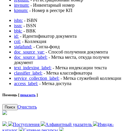
invnum:
- Инвентарный номер
kpnum:
- Номер в реестре КП
isbn:
- ISBN
issn:
- ISSN
bbk:
- BBK
id:
- Идентификатор документа
col:
- Коллекция
siglafund:
- Сигла-фонд
doc_source_var:
- Способ получения документа
doc_source_label:
- Метка места, откуда получен
документ
text_indexing_label:
- Метка индексации текста
classifier_label:
- Метка классификатора
service_collection_label:
- Метка служебной коллекции
access_label:
- Метка доступа
Помощь [
показать
]
Очистить
Поиск
Поступления
Алфавитный указатель
Имидж-
каталог
Сетевые ресурсы