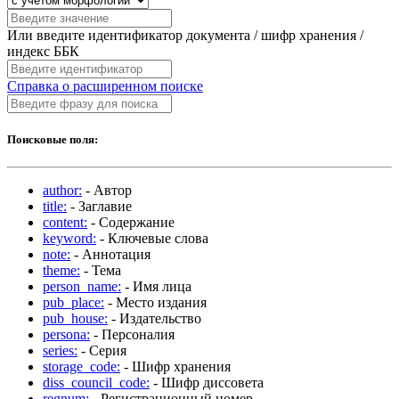
Или введите идентификатор документа / шифр хранения /
индекс ББК
Справка о расширенном поиске
Поисковые поля:
author:
- Автор
title:
- Заглавие
content:
- Содержание
keyword:
- Ключевые слова
note:
- Аннотация
theme:
- Тема
person_name:
- Имя лица
pub_place:
- Место издания
pub_house:
- Издательство
persona:
- Персоналия
series:
- Серия
storage_code:
- Шифр хранения
diss_council_code:
- Шифр диссовета
regnum:
- Регистрационный номер