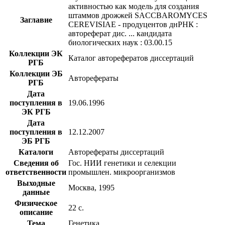
активностью как модель для создания
штаммов дрожжей SACCBAROMYCES
Заглавие
CEREVISIAE - продуцентов днРНК :
автореферат дис. ... кандидата
биологических наук : 03.00.15
Коллекции ЭК
Каталог авторефератов диссертаций
РГБ
Коллекции ЭБ
Авторефераты
РГБ
Дата
поступления в
19.06.1996
ЭК РГБ
Дата
поступления в
12.12.2007
ЭБ РГБ
Каталоги
Авторефераты диссертаций
Сведения об
Гос. НИИ генетики и селекции
ответственности
промышлен. микроорганизмов
Выходные
Москва, 1995
данные
Физическое
22 с.
описание
Тема
Генетика