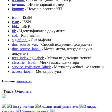
invnum:
- Инвентарный номер
kpnum:
- Номер в реестре КП
isbn:
- ISBN
issn:
- ISSN
bbk:
- BBK
id:
- Идентификатор документа
col:
- Коллекция
siglafund:
- Сигла-фонд
doc_source_var:
- Способ получения документа
doc_source_label:
- Метка места, откуда получен
документ
text_indexing_label:
- Метка индексации текста
classifier_label:
- Метка классификатора
service_collection_label:
- Метка служебной коллекции
access_label:
- Метка доступа
Помощь [
показать
]
Очистить
Поиск
Поступления
Алфавитный указатель
Имидж-
каталог
Сетевые ресурсы