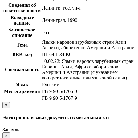
Сведения об
Ленингр. гос. ун-т
ответственности
Выходные
Ленинград, 1990
данные
Физическое
16 с
описание
Языки народов зарубежных стран Азии,
Тема
Африки, аборигенов Америки и Австралии
BBK-код
Ш164.1-34:Р,0
10.02.22: Языки народов зарубежных стран
Европы, Азии, Африки, аборигенов
Специальность
Америки и Австралии (с указанием
конкретного языка или языковой семьи)
Язык
Русский
Места хранения
FB 9 90-5/1766-0
FB 9 90-5/1767-9
×
Электронный заказ документа в читальный зал
Загрузка...
×