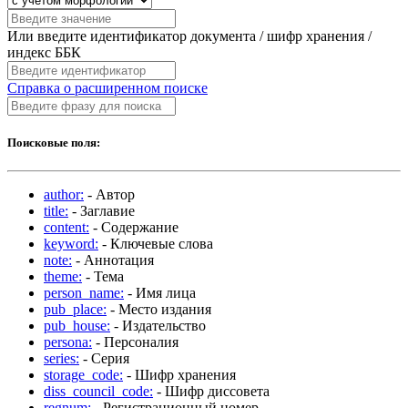
Или введите идентификатор документа / шифр хранения /
индекс ББК
Справка о расширенном поиске
Поисковые поля:
author:
- Автор
title:
- Заглавие
content:
- Содержание
keyword:
- Ключевые слова
note:
- Аннотация
theme:
- Тема
person_name:
- Имя лица
pub_place:
- Место издания
pub_house:
- Издательство
persona:
- Персоналия
series:
- Серия
storage_code:
- Шифр хранения
diss_council_code:
- Шифр диссовета
regnum:
- Регистрационный номер