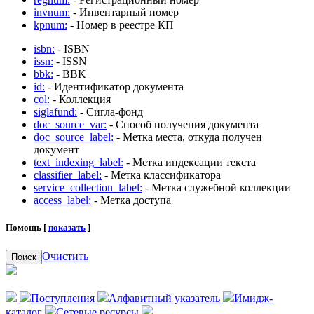
invnum:
- Инвентарный номер
kpnum:
- Номер в реестре КП
isbn:
- ISBN
issn:
- ISSN
bbk:
- BBK
id:
- Идентификатор документа
col:
- Коллекция
siglafund:
- Сигла-фонд
doc_source_var:
- Способ получения документа
doc_source_label:
- Метка места, откуда получен
документ
text_indexing_label:
- Метка индексации текста
classifier_label:
- Метка классификатора
service_collection_label:
- Метка служебной коллекции
access_label:
- Метка доступа
Помощь [
показать
]
Очистить
Поиск
Поступления
Алфавитный указатель
Имидж-
каталог
Сетевые ресурсы