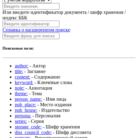
Или введите идентификатор документа / шифр хранения /
индекс ББК
Справка о расширенном поиске
Поисковые поля:
author:
- Автор
title:
- Заглавие
content:
- Содержание
keyword:
- Ключевые слова
note:
- Аннотация
theme:
- Тема
person_name:
- Имя лица
pub_place:
- Место издания
pub_house:
- Издательство
persona:
- Персоналия
series:
- Серия
storage_code:
- Шифр хранения
diss_council_code:
- Шифр диссовета
regnum:
- Регистрационный номер